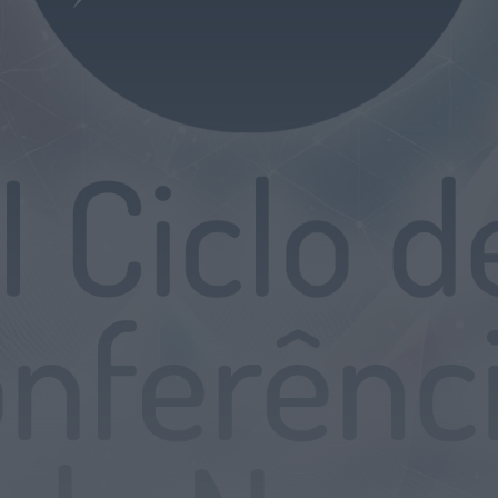
Mulher detida em Santa Maria da Feira
por violência doméstica contra duas...
HOJE, 8:01
Notícias de Águeda
OuTonalidades apresenta Bolsa de
Grupos para 2027 com 48 projetos
musicais pré-selecionados
HOJE, 0:05
Rádio Caria
Centum Cellas entra na fase decisiva
das Novas 7 Maravilhas de Portugal
HOJE, 23:24
Rádio Caria
ULS da Guarda recebe quatro novas
Unidades Móveis de Saúde
HOJE, 23:17
Rádio Caria
Dois detidos por tráfico de
estupefacientes em Castelo Branco