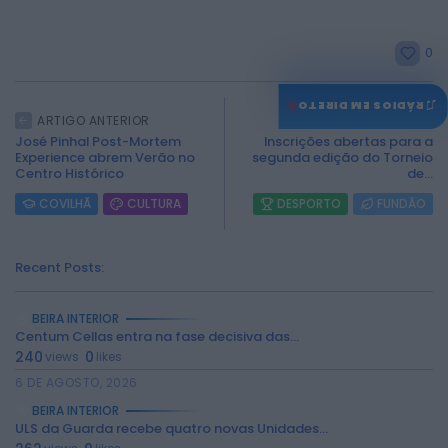
0
♫
RÁDIOS EM DIRETO
ARTIGO ANTERIOR
ARTIGO SEGUINTE
José Pinhal Post-Mortem
Inscrições abertas para a
Experience abrem Verão no
segunda edição do Torneio
Centro Histórico
de...
COVILHÃ
CULTURA
DESPORTO
FUNDÃO
Recent Posts:
BEIRA INTERIOR
Centum Cellas entra na fase decisiva das...
240
0
views
likes
6 DE AGOSTO, 2026
BEIRA INTERIOR
ULS da Guarda recebe quatro novas Unidades...