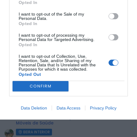
Opted In
I want to opt-out of the Sale of my
Personal Data.
Opted In
A organização lançou também um convite à comunidade
I want to opt-out of processing my
científica para a submissão de trabalhos, anunciando que
Personal Data for Targeted Advertising.
os melhores serão premiados durante o encontro.
Opted In
As inscrições já se encontram abertas e podem ser
I want to opt-out of Collection, Use,
efetuadas através da plataforma online do evento.
Retention, Sale, and/or Sharing of my
Personal Data that Is Unrelated with the
Purposes for which it was collected.
ÚLTIMA HORA:
Opted Out
CONFIRM
BEIRA INTERIOR
Centum Cellas entra na fase decisiva das Novas 7
Maravilhas de Portugal
Data Deletion
Data Access
Privacy Policy
BEIRA INTERIOR
ULS da Guarda recebe quatro novas Unidades
Móveis de Saúde
BEIRA INTERIOR