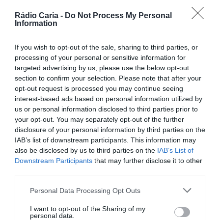
Rádio Caria -
Do Not Process My Personal
PARTILHAR ESTE ARTIGO
Information
Facebook
Mastodon
Email
Share
If you wish to opt-out of the sale, sharing to third parties, or
processing of your personal or sensitive information for
targeted advertising by us, please use the below opt-out
A terceira edição do Ciclo de Conferências da Neve está
section to confirm your selection. Please note that after your
agendada para os dias 13 e 14 de novembro de 2025. O
opt-out request is processed you may continue seeing
evento científico, organizado por médicos internos de
interest-based ads based on personal information utilized by
Medicina Geral e Familiar da Unidade Local de Saúde da
us or personal information disclosed to third parties prior to
Cova da Beira, terá lugar na Faculdade de Ciências da
your opt-out. You may separately opt-out of the further
Saúde da Universidade da Beira Interior, na Covilhã.
disclosure of your personal information by third parties on the
Destinado a médicos, enfermeiros e estudantes da área
IAB’s list of downstream participants. This information may
da saúde, o congresso visa promover a atualização
also be disclosed by us to third parties on the
IAB’s List of
contínua de conhecimentos e fomentar o diálogo
Downstream Participants
that may further disclose it to other
multidisciplinar entre profissionais. Este ano, o evento
decorrerá em formato híbrido, permitindo a participação
third parties.
presencial e online.
Personal Data Processing Opt Outs
I want to opt-out of the Sharing of my
personal data.