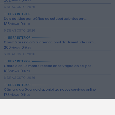
262
0
views
likes
6 DE AGOSTO, 2026
BEIRA INTERIOR
Dois detidos por tráfico de estupefacientes em...
185
0
views
likes
6 DE AGOSTO, 2026
BEIRA INTERIOR
2026 Rádio Caria. Todos os direitos
Covilhã assinala Dia Internacional da Juventude com...
reservados.
200
0
views
likes
6 DE AGOSTO, 2026
BEIRA INTERIOR
Castelo de Belmonte recebe observação do eclipse...
185
0
views
likes
6 DE AGOSTO, 2026
BEIRA INTERIOR
Câmara da Guarda disponibiliza novos serviços online
173
0
views
likes
6 DE AGOSTO, 2026
BEIRA INTERIOR
Observações astronómicas em Penamacor a 12 de...