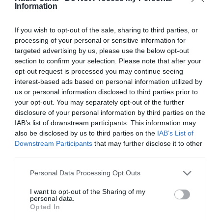
Facebook
Mastodon
Email
Information
If you wish to opt-out of the sale, sharing to third parties, or
processing of your personal or sensitive information for
A Direção Administrativa da Escola de Música do Centro de
targeted advertising by us, please use the below opt-out
Cultura Pedro Álvares Cabral, em Belmonte, emitiu um
section to confirm your selection. Please note that after your
aviso à comunidade escolar informando sobre a
opt-out request is processed you may continue seeing
suspensão das suas atividades ao público durante o mês
interest-based ads based on personal information utilized by
de agosto.
us or personal information disclosed to third parties prior to
De acordo com a nota divulgada, a interrupção irá
your opt-out. You may separately opt-out of the further
decorrer entre os dias 4 e 22 de agosto de 2025. Durante
disclosure of your personal information by third parties on the
este período, os serviços presenciais da escola estarão
IAB’s list of downstream participants. This information may
encerrados.
also be disclosed by us to third parties on the
IAB’s List of
Downstream Participants
that may further disclose it to other
third parties.
Personal Data Processing Opt Outs
I want to opt-out of the Sharing of my
personal data.
Opted In