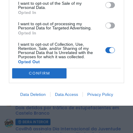
Para tratar de qualquer assunto necessário durante a
I want to opt-out of the Sale of my
suspensão, a escola solicita que o contacto seja feito
Personal Data.
exclusivamente através do endereço de correio eletrónico:
Opted In
geral@escolamusicabelmonte.pt.
I want to opt-out of processing my
A Direção agradece a compreensão de todos os alunos,
Personal Data for Targeted Advertising.
encarregados de educação e restante comunidade.
Opted In
ÚLTIMA HORA:
I want to opt-out of Collection, Use,
Retention, Sale, and/or Sharing of my
Personal Data that Is Unrelated with the
Purposes for which it was collected.
BEIRA INTERIOR
Opted Out
Centum Cellas entra na fase decisiva das Novas 7
Maravilhas de Portugal
CONFIRM
BEIRA INTERIOR
ULS da Guarda recebe quatro novas Unidades
Móveis de Saúde
Data Deletion
Data Access
Privacy Policy
BEIRA INTERIOR
Dois detidos por tráfico de estupefacientes em
Castelo Branco
BEIRA INTERIOR
Covilhã assinala Dia Internacional da Juventude