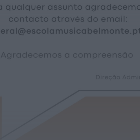
É oficial: AD Valonguense vai disputar a
Liga SABSEG na época 2026/27
HOJE, 18:09
Notícias de Águeda
Nasce a Associação Atlética de Águeda
para relançar o andebol masculino no...
HOJE, 8:05
Notícias de Águeda
Mulher detida em Santa Maria da Feira
por violência doméstica contra duas...
HOJE, 8:01
Rádio Caria
Centum Cellas entra na fase decisiva
das Novas 7 Maravilhas de Portugal
HOJE, 23:24
Rádio Caria
ULS da Guarda recebe quatro novas
Unidades Móveis de Saúde