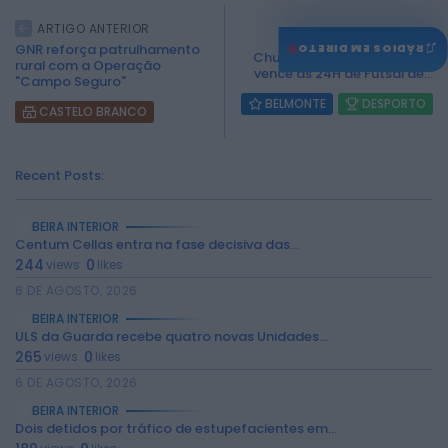
ARTIGO ANTERIOR
ARTIGO SEGUINTE
♫
GNR reforça patrulhamento
RÁDIOS EM DIRETO
Churrasqueira "O Carrocel"
rural com a Operação
vence as 24H de Futsal de...
"Campo Seguro"
BELMONTE
DESPORTO
CASTELO BRANCO
Recent Posts:
BEIRA INTERIOR
Centum Cellas entra na fase decisiva das...
244
0
views
likes
6 DE AGOSTO, 2026
BEIRA INTERIOR
ULS da Guarda recebe quatro novas Unidades...
265
0
views
likes
6 DE AGOSTO, 2026
BEIRA INTERIOR
Dois detidos por tráfico de estupefacientes em...