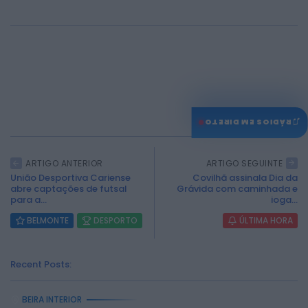
0
♫
RÁDIOS EM DIRETO
ARTIGO ANTERIOR
ARTIGO SEGUINTE
União Desportiva Cariense
Covilhã assinala Dia da
abre captações de futsal
Grávida com caminhada e
para a...
ioga...
BELMONTE
DESPORTO
ÚLTIMA HORA
Recent Posts:
BEIRA INTERIOR