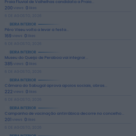
Praia Fluvial de Valhelhas candidata a Praia...
200
0
views
likes
6 DE AGOSTO, 2026
BEIRA INTERIOR
Pêro Viseu volta a levar a festa...
169
0
views
likes
6 DE AGOSTO, 2026
BEIRA INTERIOR
Museu do Queijo de Peraboa vai integrar...
385
0
views
likes
6 DE AGOSTO, 2026
2026 Rádio Caria. Todos os direitos
reservados.
BEIRA INTERIOR
Câmara do Sabugal aprova apoios sociais, obras...
222
0
views
likes
6 DE AGOSTO, 2026
BEIRA INTERIOR
Campanha de vacinação antirrábica decorre no concelho...
201
0
views
likes
6 DE AGOSTO, 2026
BEIRA INTERIOR