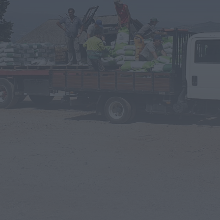
Diário Criminal
PJ detém homem por suspeitas de
tráfico de droga em operação que...
HOJE, 14:15
Notícias de Águeda
Passagem inferior da Cerâmica do Alto
reabre ao trânsito e marca avanço...
HOJE, 11:52
Vídeo TVC
Passagem inferior da Cerâmica do Alto
reabre ao trânsito uma das maiores...
HOJE, 11:50
Notícias de Águeda
AD Valonguense analisa entrada na Liga
SABSEG após convite da Associação de...
HOJE, 11:15
Notícias de Águeda
União de Freguesias de Travassô e Óis da