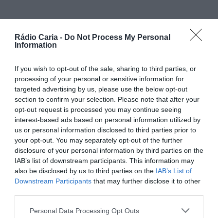
PARTILHAR ESTE ARTIGO
Rádio Caria -
Do Not Process My Personal
Information
Facebook
Mastodon
Email
Share
If you wish to opt-out of the sale, sharing to third parties, or
processing of your personal or sensitive information for
A Câmara Municipal da Covilhã está a coordenar a
targeted advertising by us, please use the below opt-out
distribuição de alimentos para animais destinada a
section to confirm your selection. Please note that after your
produtores cujas pastagens foram devastadas pelos
opt-out request is processed you may continue seeing
recentes incêndios. A operação, realizada em articulação
interest-based ads based on personal information utilized by
com várias entidades benfeitoras e as juntas de freguesia
us or personal information disclosed to third parties prior to
locais, visa dar resposta a situações consideradas críticas e
your opt-out. You may separately opt-out of the further
urgentes.
disclosure of your personal information by third parties on the
Os donativos recebidos já estão a ser encaminhados para
IAB’s list of downstream participants. This information may
os produtores que enfrentam maiores dificuldades para
also be disclosed by us to third parties on the
IAB’s List of
alimentar os seus animais. Os agricultores e criadores de
Downstream Participants
that may further disclose it to other
gado que necessitem deste apoio podem entrar em
contacto direto com a sua junta de freguesia ou ligar para
third parties.
o número do Município, 275 330 600, selecionando a opção
zero.
Personal Data Processing Opt Outs