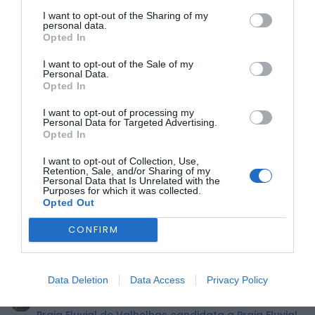
I want to opt-out of the Sharing of my
personal data.
Opted In
I want to opt-out of the Sale of my
Personal Data.
Opted In
I want to opt-out of processing my
Esta onda de solidariedade já contou com o contributo de
Personal Data for Targeted Advertising.
diversas organizações e privados de vários pontos do país.
Opted In
Até ao momento, foram recebidos donativos da
Associação de Criadores Limousine, da Associação de
I want to opt-out of Collection, Use,
Retention, Sale, and/or Sharing of my
Criadores de Gado do Algarve, da Associação de Jovens
Personal Data that Is Unrelated with the
Agricultores do Sul, da Quinta do Paraíso (Moita), da
Purposes for which it was collected.
Associação Animais de Ninguém e de um consórcio de
Opted Out
entidades, empresas e dezenas de privados de Aljezur.
CONFIRM
Foto – Município da Covilhã
ÚLTIMA HORA:
Data Deletion
Data Access
Privacy Policy
BEIRA INTERIOR
Praia Fluvial de Valhelhas candidata a Praia Fluvial