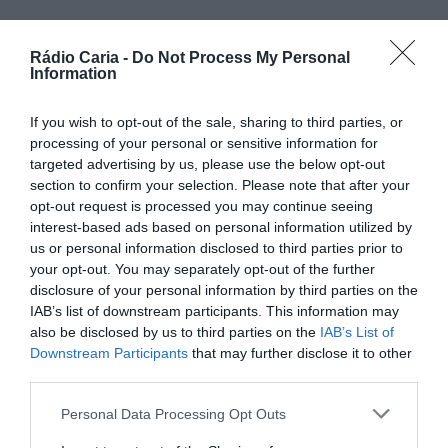
Rádio Caria -
Do Not Process My Personal
PARTILHAR ESTE ARTIGO
Information
Facebook
Mastodon
Email
Share
If you wish to opt-out of the sale, sharing to third parties, or
processing of your personal or sensitive information for
targeted advertising by us, please use the below opt-out
A Câmara Municipal de Lamego assinou, esta quinta-feira,
section to confirm your selection. Please note that after your
dia 11, protocolos de parceria e cooperação para
opt-out request is processed you may continue seeing
o
desenvolvimento de Atividades de Enriquecimento
Curricular (AEC)
no 1.º ciclo do ensino básico, com
interest-based ads based on personal information utilized by
associações locais e os agrupamentos de escolas Latino
us or personal information disclosed to third parties prior to
Coelho e Sé.
your opt-out. You may separately opt-out of the further
Estes acordos no domínio da área da Educação
disclosure of your personal information by third parties on the
envolveram o Futsal Clube de Lamego, a Universidade
IAB’s list of downstream participants. This information may
Sénior Jerónimo Cardoso, o Andebol Clube de Lamego, o
also be disclosed by us to third parties on the
IAB’s List of
Cracks Clube de Lamego, a União de Freguesias de Cepões,
Downstream Participants
that may further disclose it to other
Meijinhos e Melcões, o Clube de Voleibol do Liceu Latino
third parties.
Coelho e a Associação Voluntária de Lamego – Ténis de
Mesa.
Personal Data Processing Opt Outs