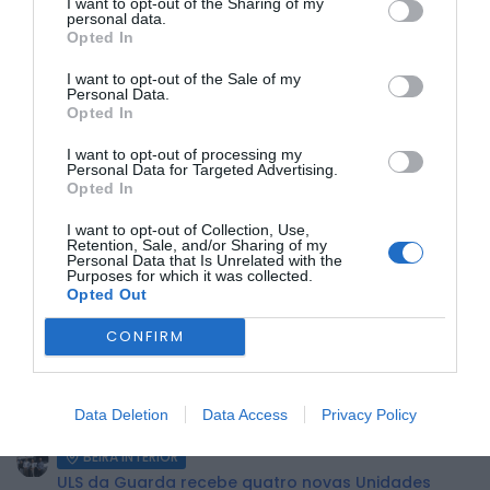
I want to opt-out of the Sharing of my
personal data.
Opted In
I want to opt-out of the Sale of my
Personal Data.
Opted In
As atividades que continuam a ser ministradas são as
I want to opt-out of processing my
seguintes: Atividade Física e Desportiva, Ensino da Música,
Personal Data for Targeted Advertising.
Inglês, Tecnologias da Informação e Comunicação, Dança,
Opted In
Expressão Plástica e Expressão Dramática e CTEAM –
Ciências, Tecnologias, Engenharia, Artes e Matemática.
I want to opt-out of Collection, Use,
Retention, Sale, and/or Sharing of my
Para o ano letivo 2025/26, as AEC representam
Personal Data that Is Unrelated with the
um
investimento municipal global de 96.600,00 euros.
Purposes for which it was collected.
Opted Out
ÚLTIMA HORA:
CONFIRM
BEIRA INTERIOR
Centum Cellas entra na fase decisiva das Novas 7
Data Deletion
Data Access
Privacy Policy
Maravilhas de Portugal
BEIRA INTERIOR
ULS da Guarda recebe quatro novas Unidades