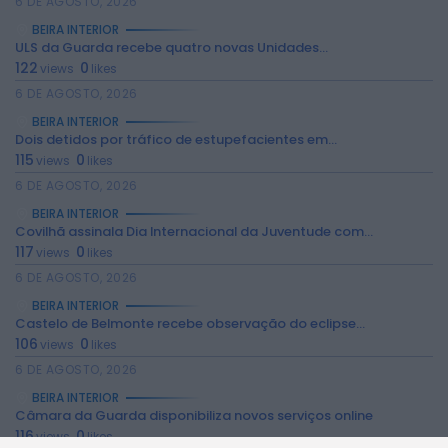
6 DE AGOSTO, 2026
BEIRA INTERIOR
ULS da Guarda recebe quatro novas Unidades...
122
0
views
likes
6 DE AGOSTO, 2026
BEIRA INTERIOR
Dois detidos por tráfico de estupefacientes em...
115
0
views
likes
6 DE AGOSTO, 2026
2026 Rádio Caria. Todos os direitos
BEIRA INTERIOR
reservados.
Covilhã assinala Dia Internacional da Juventude com...
117
0
views
likes
6 DE AGOSTO, 2026
BEIRA INTERIOR
Castelo de Belmonte recebe observação do eclipse...
106
0
views
likes
6 DE AGOSTO, 2026
BEIRA INTERIOR
Câmara da Guarda disponibiliza novos serviços online
116
0
views
likes