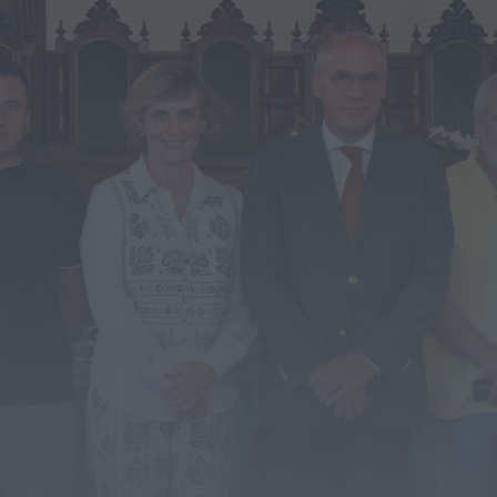
ULS da Guarda recebe quatro novas
Unidades Móveis de Saúde
HOJE, 23:17
Rádio Caria
Dois detidos por tráfico de
estupefacientes em Castelo Branco
HOJE, 23:08
Rádio Caria
Covilhã assinala Dia Internacional da
Juventude com entradas gratuitas na
Piscina Praia
HOJE, 23:01
Rádio Caria
Castelo de Belmonte recebe observação
do eclipse solar
ONTEM, 22:53
Diário Criminal
Prisão preventiva para quatro arguidos
em rede que furtava cobre das