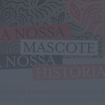
Paróquias de Lamas, Trofa e Segadães
divulgam celebrações religiosas para a
semana...
HOJE, 10:31
Notícias de Águeda
Viagem Medieval fecha 30.ª edição com
balanço de “sucesso absoluto” em
Santa...
HOJE, 0:55
Mundial FM
Adolescente de 16 anos alvo de alegados
abusos durante sessão de cinema...
HOJE, 0:46
Mundial FM
Última Hora
Volta a Portugal chega hoje a Águeda
com camisola amarela em jogo...
HOJE, 0:42
Também em:
Notícias de Águeda • Notícias de
Anadia • Diário da Bairrada
+1 mais
Mundial FM
António José Seguro homenageia