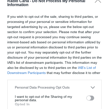
Rádio Caria -
Do Not Process My Personal
Facebook
Mastodon
Email
Share
Information
If you wish to opt-out of the sale, sharing to third parties, or
processing of your personal or sensitive information for
O Município de Belmonte e o Agrupamento de Escolas
targeted advertising by us, please use the below opt-out
Pedro Álvares Cabral estão a promover o concurso “A
section to confirm your selection. Please note that after your
Nossa Mascote – a Nossa História”.
opt-out request is processed you may continue seeing
A iniciativa faz parte do Plano Nacional das Artes e tem
interest-based ads based on personal information utilized by
como objetivo principal a criação de uma mascote, bem
us or personal information disclosed to third parties prior to
como a escolha do seu nome. Segundo a organização,
your opt-out. You may separately opt-out of the further
pretende-se que a mascote a desenvolver represente a
disclosure of your personal information by third parties on the
História, o Património e os Monumentos do Concelho de
IAB’s list of downstream participants. This information may
Belmonte.
also be disclosed by us to third parties on the
IAB’s List of
Downstream Participants
that may further disclose it to other
third parties.
Personal Data Processing Opt Outs
I want to opt-out of the Sharing of my
personal data.
Opted In
A futura mascote será depois utilizada para animar