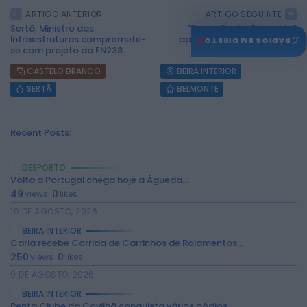
ARTIGO ANTERIOR
ARTIGO SEGUINTE
Sertã: Ministro das
"Radar Social Belmonte"
Infraestruturas compromete-
apresenta-se como "Uma
♫
RÁDIOS EM DIRETO
se com projeto da EN238...
Porta Aberta à...
CASTELO BRANCO
BEIRA INTERIOR
SERTÃ
BELMONTE
Recent Posts:
DESPORTO
Volta a Portugal chega hoje a Águeda...
49
0
views
likes
10 DE AGOSTO, 2026
BEIRA INTERIOR
Caria recebe Corrida de Carrinhos de Rolamentos...
250
0
views
likes
9 DE AGOSTO, 2026
BEIRA INTERIOR
Penta Clube da Covilhã conquista vários pódios...