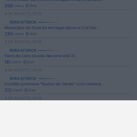
208
0
views
likes
9 DE AGOSTO, 2026
BEIRA INTERIOR
Município da Guarda entrega apoio e Cartão...
2026 Rádio Caria. Todos os direitos
289
0
views
likes
reservados.
9 DE AGOSTO, 2026
BEIRA INTERIOR
Feira do Livro Usado decorre até 31...
181
0
views
likes
9 DE AGOSTO, 2026
BEIRA INTERIOR
Fundão promove “Noites de Verão” com música,...
212
0
views
likes
9 DE AGOSTO, 2026
BEIRA INTERIOR
Fundão realiza mercado semanal extraordinário no dia...
268
0
views
likes
9 DE AGOSTO, 2026
BEIRA INTERIOR