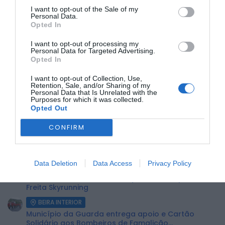
eventos e ações promovidas tanto pelo Município como
I want to opt-out of the Sale of my
pela Escola.
Personal Data.
Opted In
Os interessados em participar podem consultar o
regulamento completo no site da Câmara Municipal de
I want to opt-out of processing my
Belmonte, em cm-belmonte.pt/mascotepna.
Personal Data for Targeted Advertising.
Opted In
ÚLTIMA HORA:
I want to opt-out of Collection, Use,
Retention, Sale, and/or Sharing of my
Personal Data that Is Unrelated with the
DESPORTO
Purposes for which it was collected.
Volta a Portugal chega hoje a Águeda com
Opted Out
camisola amarela em jogo...
CONFIRM
BEIRA INTERIOR
Caria recebe Corrida de Carrinhos de Rolamentos
no dia 22 de agosto
Data Deletion
Data Access
Privacy Policy
BEIRA INTERIOR
Penta Clube da Covilhã conquista vários pódios na
Freita Skyrunning
BEIRA INTERIOR
Município da Guarda entrega apoio e Cartão
Solidário aos Bombeiros de Famalicão...