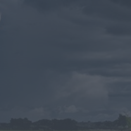
ONTEM, 19:31
Notícias de Águeda
É oficial: AD
Valonguense vai
disputar a Liga SABSEG
na época 2026/27
ONTEM, 18:09
Notícias de Águeda
Nasce a Associação
Atlética de Águeda
para relançar o
andebol masculino no...
ONTEM, 8:05
Notícias de Águeda
Mulher detida em Santa
Maria da Feira por
violência doméstica
contra duas...
ONTEM, 8:01
Rádio Caria
Centum Cellas entra na