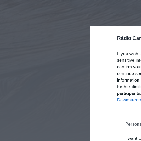
Rádio Car
If you wish 
sensitive in
confirm you
continue se
information 
further disc
participants
Downstream 
Persona
I want t