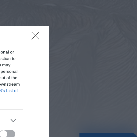
Rádio Caria
Castelo de Belmonte
recebe observação do
eclipse solar
6 DE AGOSTO, 2026 — 22:53
sonal or
ection to
ou may
 personal
out of the
 downstream
B’s List of