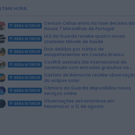
LTIMA HORA:
Centum Cellas entra na fase decisiva da
BEIRA INTERIOR
Novas 7 Maravilhas de Portugal
ULS da Guarda recebe quatro novas
BEIRA INTERIOR
Unidades Móveis de Saúde
Dois detidos por tráfico de
BEIRA INTERIOR
estupefacientes em Castelo Branco
Covilhã assinala Dia Internacional da
BEIRA INTERIOR
Juventude com entradas gratuitas na
Piscina Praia
Castelo de Belmonte recebe observaçã
BEIRA INTERIOR
do eclipse solar
Câmara da Guarda disponibiliza novos
BEIRA INTERIOR
serviços online
Observações astronómicas em
BEIRA INTERIOR
Penamacor a 12 de agosto