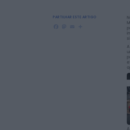
PARTILHAR ESTE ARTIGO
N
M
Facebook
Mastodon
Email
Share
p
i
s
A
u
p
e
a
A