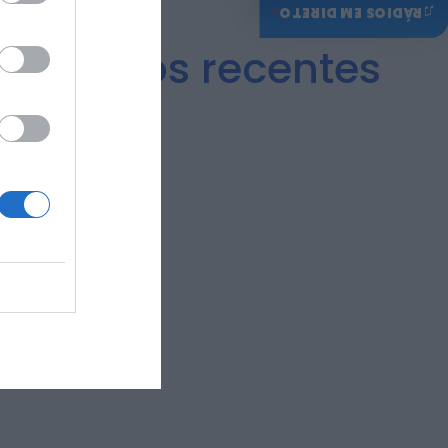
♫
RÁDIOS EM DIRETO
ízos após recentes