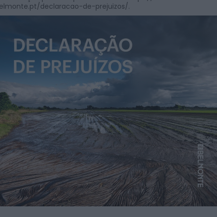
elmonte.pt/declaracao-de-prejuizos/
.