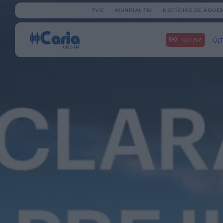
TVC
MUNDIAL FM
NOTÍCIAS DE ÁGUE
Search
NO AR
ÚL
for: