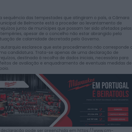
a sequência das tempestades que atingiram o país, a Câmara
unicipal de Belmonte está a proceder ao levantamento de
rejuízos junto de munícipes que possam ter sido afetados pelas
ntempéries, apesar de o concelho não estar abrangido pela
ituação de calamidade decretada pelo Governo.
 autarquia esclarece que este procedimento não corresponde 
ma candidatura. Trata-se apenas de uma declaração de
rejuízos, destinada à recolha de dados iniciais, necessária para
feitos de avaliação e enquadramento de eventuais medidas de
poio.
 declaração pode ser preenchida em
https://www.cm-