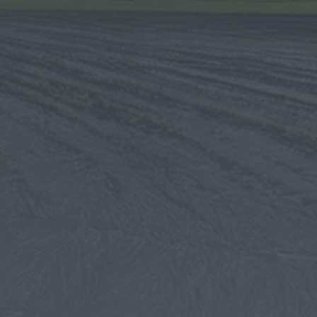
fase decisiva das
Novas 7 Maravilhas de
Portugal
ONTEM, 23:24
Rádio Caria
ULS da Guarda recebe
quatro novas Unidades
Móveis de Saúde
ONTEM, 23:17
Rádio Caria
Dois detidos por tráfico
de estupefacientes em
Castelo Branco
ONTEM, 23:08
Rádio Caria
Covilhã assinala Dia
Internacional da
Juventude com
entradas gratuitas na
Piscina Praia
ONTEM, 23:01