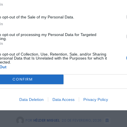
In
BEIRA INTERIOR
BELMONTE
ÚLTIMA HORA
declarações de preju
o opt-out of the Sale of my Personal Data.
In
tempestades
to opt-out of processing my Personal Data for Targeted
ing.
In
o opt-out of Collection, Use, Retention, Sale, and/or Sharing
ersonal Data that Is Unrelated with the Purposes for which it
lected.
Out
CONFIRM
Data Deletion
Data Access
Privacy Policy
POR
HÉLDER MIGUEL
20 DE FEVEREIRO, 2026