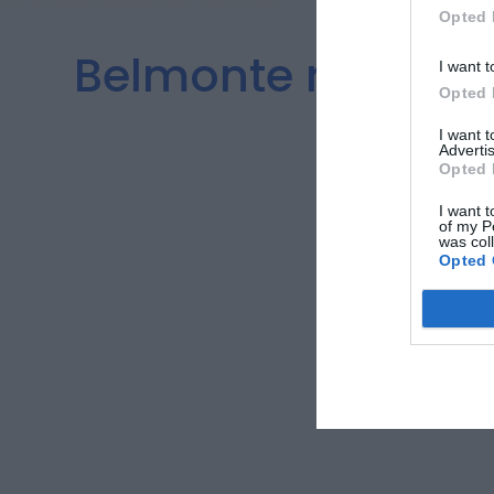
Opted 
Belmonte recolhe 
I want t
Opted 
I want 
Advertis
Opted 
I want t
of my P
was col
Opted 