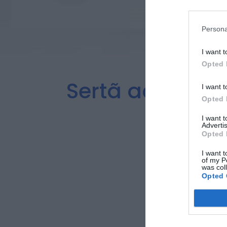
Persona
I want t
Opted 
Sertã acolhe s
I want t
Opted 
em
I want 
Advertis
Opted 
I want t
of my P
was col
Opted 