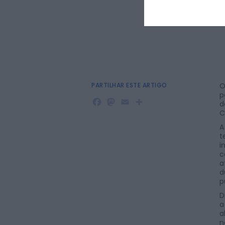
PARTILHAR ESTE ARTIGO
O
p
Facebook
Mastodon
Email
Share
d
C
A
t
i
c
a
d
p
D
a
a
n