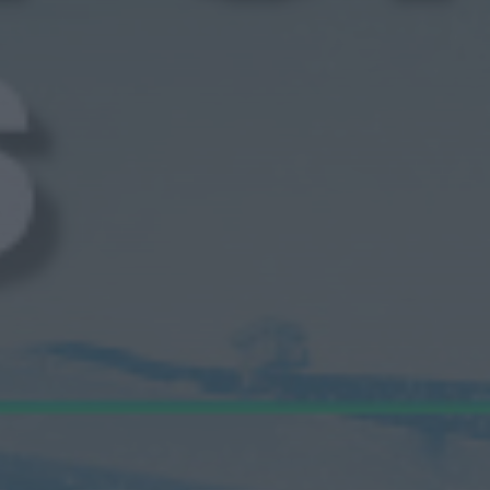
Novas 7 Maravilhas de
Portugal
HOJE, 23:24
Rádio Caria
ULS da Guarda recebe
quatro novas Unidades
Móveis de Saúde
HOJE, 23:17
Rádio Caria
Dois detidos por tráfico
de estupefacientes em
Castelo Branco
HOJE, 23:08
Rádio Caria
Covilhã assinala Dia
Internacional da
Juventude com
entradas gratuitas na
Piscina Praia
HOJE, 23:01
Rádio Caria