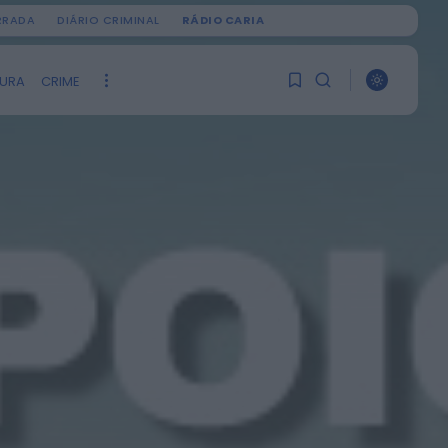
IRRADA
DIÁRIO CRIMINAL
RÁDIO CARIA
TURA
CRIME
PROCURAR
1
1
ÚLTIMA HORA
Ainda não tem artigos
Notícias de Águeda
guardados.
OuTonalidades
apresenta Bolsa de
Grupos para 2027 com
0
48 projetos musicais
pré-selecionados
HOJE, 0:05
Rádio Caria
Centum Cellas entra na
fase decisiva das