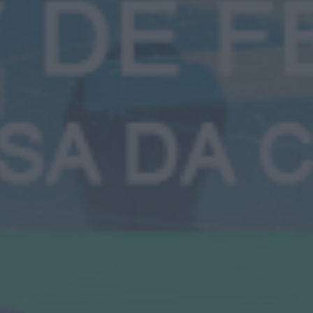
Castelo de Belmonte
recebe observação do
eclipse solar
ONTEM, 22:53
Diário Criminal
Prisão preventiva para
quatro arguidos em
rede que furtava cobre
das
telecomunicações....
ONTEM, 14:37
Também em:
Mundial FM
Diário Criminal
Homem detido nos
Açores por suspeitas de
violação e violência
doméstica
ONTEM, 14:17
Diário Criminal
PJ detém homem por
suspeitas de tráfico de
droga em operação