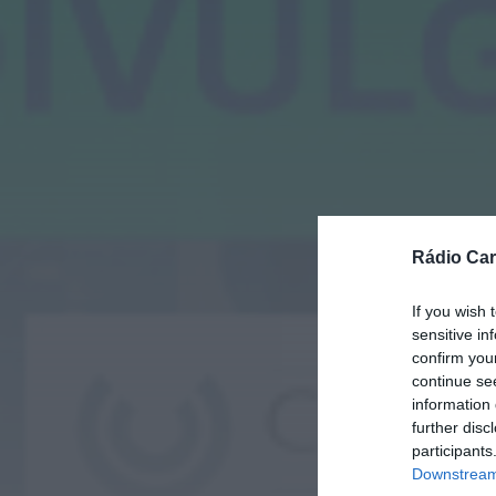
Rádio Car
If you wish 
sensitive in
confirm you
continue se
information 
further disc
participants
Downstream 