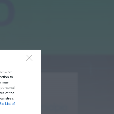
que...
ONTEM, 14:15
Notícias de Águeda
Passagem inferior da
Cerâmica do Alto
reabre ao trânsito e
marca avanço...
ONTEM, 11:52
sonal or
ection to
ou may
 personal
out of the
 downstream
B’s List of