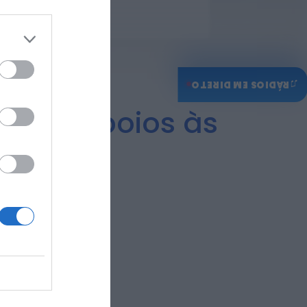
♫
RÁDIOS EM DIRETO
sobre apoios às
ies