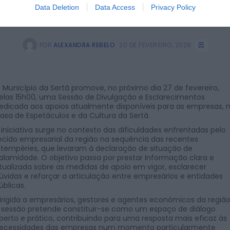
Data Deletion
Data Access
Privacy Policy
POR
ALEXANDRA REBELO
20 DE FEVEREIRO, 2026
 Município da Sertã promove, no próximo dia 27 de fevereiro,
elas 15h00, uma Sessão de Divulgação e Esclarecimentos
edicada aos apoios atualmente disponíveis para as empresas, 
asa de Espetáculos e da Cultura da Sertã.
 iniciativa surge no contexto das dificuldades enfrentadas pelo
ecido empresarial da região na sequência das recentes
ntempéries, que levaram à declaração de situação de
alamidade. O objetivo passa por prestar informação clara e
tualizada sobre as medidas de apoio em vigor, esclarecer
úvidas e reforçar a articulação entre empresários e entidades
úblicas.
irigida a empresários, gestores e agentes económicos da região
 sessão pretende constituir-se como um espaço de diálogo
berto e prático, contribuindo para uma resposta mais eficaz às
ecessidades das empresas num momento particularmente