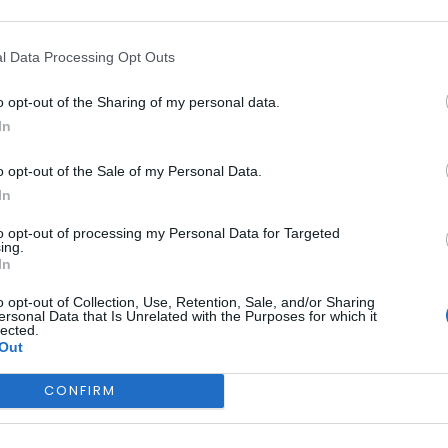
l Data Processing Opt Outs
o opt-out of the Sharing of my personal data.
In
SERTÃ
essão de divulgação 
o opt-out of the Sale of my Personal Data.
In
presas após intempér
to opt-out of processing my Personal Data for Targeted
ing.
In
o opt-out of Collection, Use, Retention, Sale, and/or Sharing
ersonal Data that Is Unrelated with the Purposes for which it
lected.
Out
CONFIRM