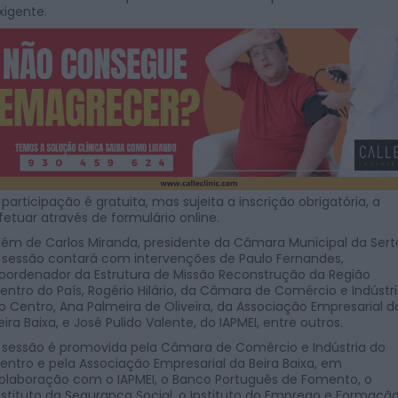
xigente.
 participação é gratuita, mas sujeita a inscrição obrigatória, a
fetuar através de formulário online.
lém de Carlos Miranda, presidente da Câmara Municipal da Sert
 sessão contará com intervenções de Paulo Fernandes,
oordenador da Estrutura de Missão Reconstrução da Região
entro do País, Rogério Hilário, da Câmara de Comércio e Indústr
o Centro, Ana Palmeira de Oliveira, da Associação Empresarial d
eira Baixa, e José Pulido Valente, do IAPMEI, entre outros.
 sessão é promovida pela Câmara de Comércio e Indústria do
entro e pela Associação Empresarial da Beira Baixa, em
olaboração com o IAPMEI, o Banco Português de Fomento, o
nstituto da Segurança Social, o Instituto do Emprego e Formaçã