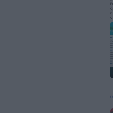
P
a
a
a
Ú