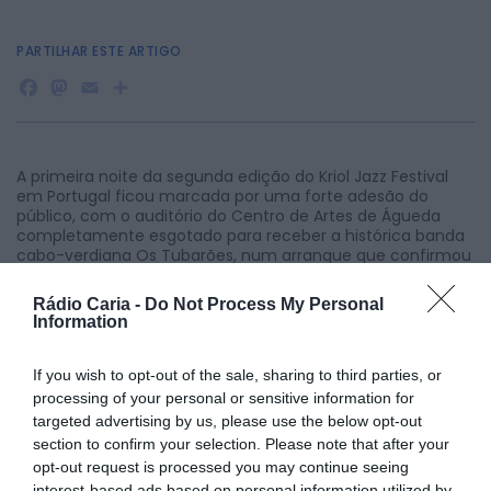
PARTILHAR ESTE ARTIGO
Facebook
Mastodon
Email
Share
A primeira noite da segunda edição do Kriol Jazz Festival
em Portugal ficou marcada por uma forte adesão do
público, com o auditório do Centro de Artes de Águeda
completamente esgotado para receber a histórica banda
cabo-verdiana Os Tubarões, num arranque que confirmou
o alcance e a relevância cultural do evento.
Integrado numa programação conjunta com o Kontornu –
Rádio Caria -
Do Not Process My Personal
Information
Festival Internacional de Dança & Artes Performativas, que
se realiza pela primeira vez em Águeda, o festival trouxe à
cidade uma proposta artística que cruza música, dança e
If you wish to opt-out of the sale, sharing to third parties, or
criação contemporânea, com especial enfoque na
processing of your personal or sensitive information for
identidade cabo-verdiana e na projeção internacional das
targeted advertising by us, please use the below opt-out
suas expressões culturais.
section to confirm your selection. Please note that after your
opt-out request is processed you may continue seeing
interest-based ads based on personal information utilized by