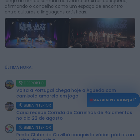
longo do fim de semana no Centro de Artes de Águeda,
afirmando o concelho como um espaço de encontro
entre culturas e linguagens artísticas.
ÚLTIMA HORA:
DESPORTO
Volta a Portugal chega hoje a Águeda com
camisola amarela em jogo...
♫
RÁDIOS EM DIRETO
BEIRA INTERIOR
Caria recebe Corrida de Carrinhos de Rolamentos
no dia 22 de agosto
BEIRA INTERIOR
Penta Clube da Covilhã conquista vários pódios na