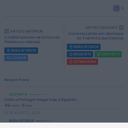
0
ARTIGO SEGUINTE
ARTIGO ANTERIOR
Catarina Leitão em destaque
2026 Rádio Caria. Todos os direitos
Covilhã associa-se à Hora do
no Trail Rota das Estevas
reservados.
Planeta no sábado
BEIRA INTERIOR
BEIRA INTERIOR
BELMONTE
DESPORTO
COVILHÃ
ÚLTIMA HORA
Recent Posts:
DESPORTO
Volta a Portugal chega hoje a Águeda...
49
0
views
likes
10 DE AGOSTO, 2026
BEIRA INTERIOR
Caria recebe Corrida de Carrinhos de Rolamentos...