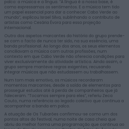
palco: a música e a língua. “A língua é a nossa base, é
como expressamos os sentimentos. E a música tem tido
um papel essencial para dar a conhecer Cabo Verde ao
mundo”, explicou Israel Silva, sublinhando o contributo de
artistas como Cesária Évora para essa projeção
internacional.
Outro dos aspetos marcantes da história do grupo prende-
se com o facto de nunca ter sido, na sua essência, uma
banda profissional. Ao longo dos anos, os seus elementos
conciliavam a música com outras profissões, num
contexto em que Cabo Verde não oferecia condições para
viver exclusivamente da atividade artística. Ainda assim, o
grupo sempre manteve regras exigentes, recusando
integrar músicos que não estudassem ou trabalhassem.
Num tom mais emotivo, os músicos recordaram
momentos marcantes, desde a saída de elementos para
prosseguir estudos até à perda de companheiros que já
faleceram. “Tocamos sempre para eles”, referiu Zeca
Couto, numa referência ao legado coletivo que continua a
acompanhar a banda em palco.
A atuação de Os Tubarões confirmou-se como um dos
pontos altos do festival, numa noite de casa cheia que
abriu da melhor forma uma programação que continua ao