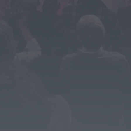
Mundial FM
António José Seguro homenageia
Bombeiros Voluntários da Guarda nos
150 anos da...
HOJE, 0:36
Notícias de Águeda
Semana começa com subida das
temperaturas e pode trazer 42 graus.
Eclipse...
HOJE, 0:33
Diário da Bairrada
Calor regressa em força esta semana:
temperaturas podem chegar aos 42
graus...
HOJE, 0:32
Diário da Bairrada
Idoso de 86 anos morre em acidente
com trator na Praia da...
HOJE, 0:28