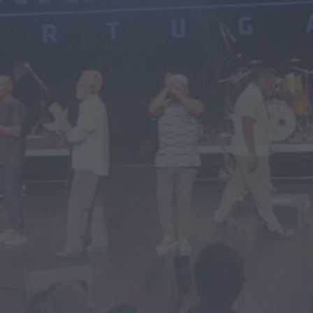
Notícias de Águeda
Paróquias de Lamas, Trofa e Segadães
divulgam celebrações religiosas para a
semana...
HOJE, 10:31
Notícias de Águeda
Viagem Medieval fecha 30.ª edição com
balanço de “sucesso absoluto” em
Santa...
HOJE, 0:55
Mundial FM
Adolescente de 16 anos alvo de alegados
abusos durante sessão de cinema...
HOJE, 0:46
Mundial FM
Última Hora
Volta a Portugal chega hoje a Águeda
com camisola amarela em jogo...
HOJE, 0:42
Também em:
Notícias de Águeda • Notícias de
Anadia • Diário da Bairrada
+1 mais