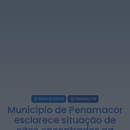
telecomunicações....
ONTEM, 14:37
Também em:
Mundial FM
Diário Criminal
Homem detido nos Açores por suspeitas
de violação e violência doméstica
ONTEM, 14:17
Diário Criminal
PJ detém homem por suspeitas de
tráfico de droga em operação que...
ONTEM, 14:15
Notícias de Águeda
Passagem inferior da Cerâmica do Alto
reabre ao trânsito e marca avanço...
BEIRA INTERIOR
PENAMACOR
ONTEM, 11:52
Município de Penamacor
esclarece situação de