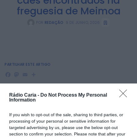
cães encontrados na
freguesia de Meimoa
POR
REDAÇÃO
9 DE JUNHO, 2026
PARTILHAR ESTE ARTIGO
Facebook
Mastodon
Email
Share
Rádio Caria -
Do Not Process My Personal
O Município de Penamacor informou que os Serviços
Information
Veterinários Municipais se deslocaram a uma propriedade
agrícola, na zona da Meimoa, após ter sido reportada a
If you wish to opt-out of the sale, sharing to third parties, or
presença de cães no interior de um contentor.
processing of your personal or sensitive information for
Segundo a autarquia, da avaliação realizada no local
targeted advertising by us, please use the below opt-out
concluiu-se que os animais se encontravam em bom
section to confirm your selection. Please note that after your
estado de saúde, devidamente identificados, alimentados