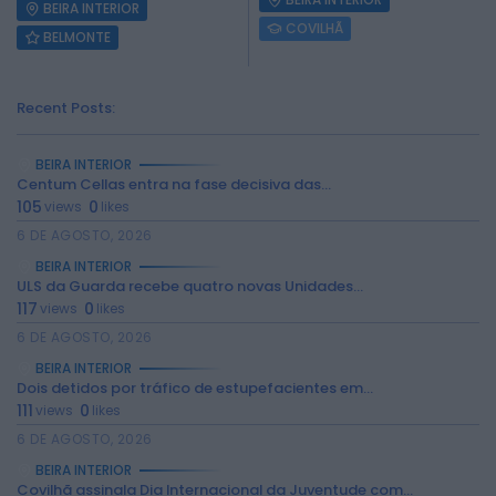
BEIRA INTERIOR
COVILHÃ
BELMONTE
Recent Posts:
BEIRA INTERIOR
Centum Cellas entra na fase decisiva das...
105
0
views
likes
6 DE AGOSTO, 2026
2026 Rádio Caria. Todos os direitos
BEIRA INTERIOR
reservados.
ULS da Guarda recebe quatro novas Unidades...
117
0
views
likes
6 DE AGOSTO, 2026
BEIRA INTERIOR
Dois detidos por tráfico de estupefacientes em...
111
0
views
likes
6 DE AGOSTO, 2026
BEIRA INTERIOR
Covilhã assinala Dia Internacional da Juventude com...