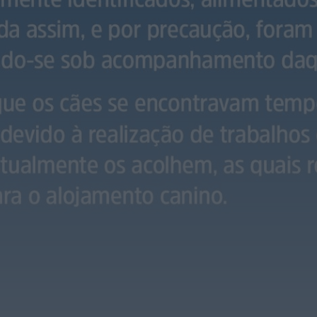
Rádio Caria
ULS da Guarda recebe quatro novas
Unidades Móveis de Saúde
HOJE, 23:17
Rádio Caria
Dois detidos por tráfico de
estupefacientes em Castelo Branco
HOJE, 23:08
Rádio Caria
Covilhã assinala Dia Internacional da
Juventude com entradas gratuitas na
Piscina Praia
HOJE, 23:01
Rádio Caria
Castelo de Belmonte recebe observação
do eclipse solar
ONTEM, 22:53
Diário Criminal
Prisão preventiva para quatro arguidos
em rede que furtava cobre das