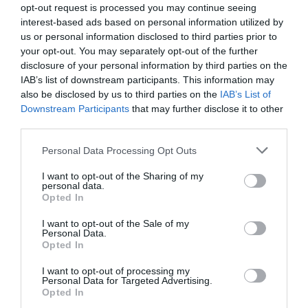
e com acesso permanente a água.
opt-out request is processed you may continue seeing
interest-based ads based on personal information utilized by
us or personal information disclosed to third parties prior to
your opt-out. You may separately opt-out of the further
disclosure of your personal information by third parties on the
IAB’s list of downstream participants. This information may
also be disclosed by us to third parties on the
IAB’s List of
Downstream Participants
that may further disclose it to other
third parties.
Ainda assim, por precaução, os cães foram encaminhados
Personal Data Processing Opt Outs
para outro local, mantendo-se sob acompanhamento dos
Serviços Veterinários Municipais.
I want to opt-out of the Sharing of my
O Município esclarece ainda que os animais se
personal data.
encontravam temporariamente alojados no contentor
Opted In
devido à realização de trabalhos de manutenção nas
instalações que habitualmente os acolhem, assegurando
I want to opt-out of the Sale of my
Personal Data.
que essas instalações reúnem condições adequadas para
Opted In
o alojamento canino.
I want to opt-out of processing my
Personal Data for Targeted Advertising.
Opted In