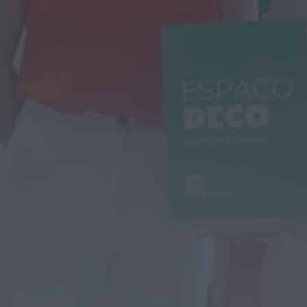
Volta a Portugal chega hoje a Águeda
com camisola amarela em jogo...
HOJE, 0:42
Também em:
Notícias de Águeda • Notícias de
Anadia • Diário da Bairrada
+1 mais
Mundial FM
António José Seguro homenageia
Bombeiros Voluntários da Guarda nos
150 anos da...
HOJE, 0:36
Notícias de Águeda
Semana começa com subida das
temperaturas e pode trazer 42 graus.
Eclipse...
HOJE, 0:33
Diário da Bairrada
Calor regressa em força esta semana:
temperaturas podem chegar aos 42
graus...
HOJE, 0:32
Diário da Bairrada