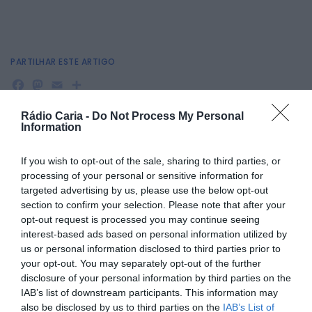
PARTILHAR ESTE ARTIGO
Facebook
Mastodon
Email
Share
Rádio Caria -
Do Not Process My Personal
Information
O Espaço DECO no Sabugal apresenta-se aos munícipes
com uma imagem renovada, no Balcão Único, reforçando
If you wish to opt-out of the sale, sharing to third parties, or
a proximidade e o apoio prestado à comunidade na área
processing of your personal or sensitive information for
dos direitos dos consumidores.
targeted advertising by us, please use the below opt-out
A renovação assinala uma nova fase do serviço e dá
section to confirm your selection. Please note that after your
continuidade à parceria entre o Município do Sabugal e a
opt-out request is processed you may continue seeing
DECO Associação, iniciada em 2017.
interest-based ads based on personal information utilized by
Para marcar este momento, foram entregues materiais
us or personal information disclosed to third parties prior to
identificativos e de divulgação, com o objetivo de
your opt-out. You may separately opt-out of the further
aumentar a visibilidade e o reconhecimento do serviço
disclosure of your personal information by third parties on the
junto da população.
IAB’s list of downstream participants. This information may
also be disclosed by us to third parties on the
IAB’s List of