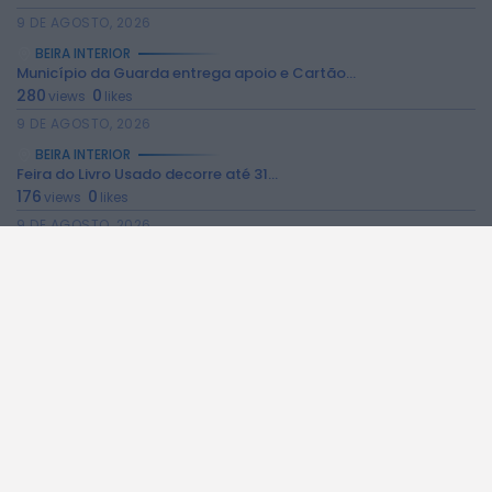
9 DE AGOSTO, 2026
BEIRA INTERIOR
Município da Guarda entrega apoio e Cartão...
280
0
views
likes
9 DE AGOSTO, 2026
BEIRA INTERIOR
Feira do Livro Usado decorre até 31...
176
0
views
likes
9 DE AGOSTO, 2026
BEIRA INTERIOR
Fundão promove “Noites de Verão” com música,...
209
0
views
likes
9 DE AGOSTO, 2026
BEIRA INTERIOR
Fundão realiza mercado semanal extraordinário no dia...
265
0
views
likes
9 DE AGOSTO, 2026
BEIRA INTERIOR
ULS da Cova da Beira assinala Dia...