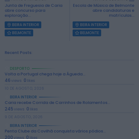
Junta de Freguesia de Caria
Escola de Música de Belmonte
abre concurso para
abre candidaturas e
exploração...
matrículas...
BEIRA INTERIOR
BEIRA INTERIOR
BELMONTE
BELMONTE
Recent Posts:
DESPORTO
Volta a Portugal chega hoje a Águeda...
46
0
views
likes
10 DE AGOSTO, 2026
BEIRA INTERIOR
Caria recebe Corrida de Carrinhos de Rolamentos...
245
0
views
likes
9 DE AGOSTO, 2026
BEIRA INTERIOR
2026 Rádio Caria. Todos os direitos
Penta Clube da Covilhã conquista vários pódios...
reservados.
200
0
views
likes