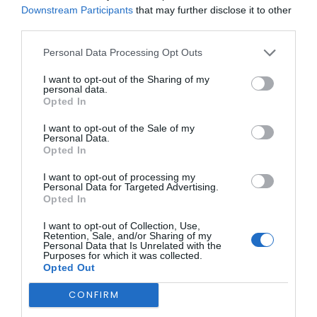
Downstream Participants
that may further disclose it to other
third parties.
Personal Data Processing Opt Outs
I want to opt-out of the Sharing of my
personal data.
Opted In
O atendimento decorre na terceira terça-feira de cada
mês, entre as 10h00 e as 13h00, mediante marcação prévia
através do contacto 271 751 040 ou do email
I want to opt-out of the Sale of my
Personal Data.
apoio.consumidor@cm-sabugal.pt
.
Opted In
Foto – CM Sabugal
I want to opt-out of processing my
Personal Data for Targeted Advertising.
Opted In
I want to opt-out of Collection, Use,
Retention, Sale, and/or Sharing of my
Personal Data that Is Unrelated with the
Purposes for which it was collected.
Opted Out
CONFIRM