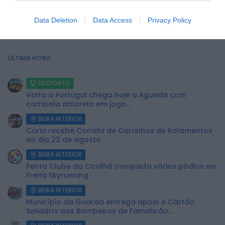
Data Deletion
Data Access
Privacy Policy
ÚLTIMA HORA:
DESPORTO
Volta a Portugal chega hoje a Águeda com
camisola amarela em jogo...
BEIRA INTERIOR
Caria recebe Corrida de Carrinhos de Rolamentos
no dia 22 de agosto
BEIRA INTERIOR
Penta Clube da Covilhã conquista vários pódios na
Freita Skyrunning
BEIRA INTERIOR
Município da Guarda entrega apoio e Cartão
Solidário aos Bombeiros de Famalicão...