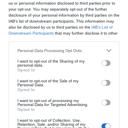
us or personal information disclosed to third parties prior to
your opt-out. You may separately opt-out of the further
disclosure of your personal information by third parties on the
IAB’s list of downstream participants. This information may
also be disclosed by us to third parties on the
IAB’s List of
Mantém-se o convite a todos os atletas nascidos em 2012
Downstream Participants
that may further disclose it to other
e 2013 que pretendam experimentar futsal e conhecer a
third parties.
equipa da UD Cariense.
Personal Data Processing Opt Outs
I want to opt-out of the Sharing of my
personal data.
Opted In
I want to opt-out of the Sale of my
Personal Data.
Opted In
I want to opt-out of processing my
Personal Data for Targeted Advertising.
Opted In
I want to opt-out of Collection, Use,
Retention, Sale, and/or Sharing of my