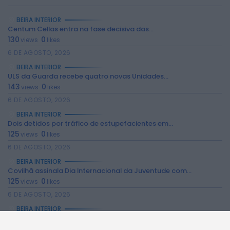
BEIRA INTERIOR
Centum Cellas entra na fase decisiva das...
130
0
views
likes
6 DE AGOSTO, 2026
BEIRA INTERIOR
ULS da Guarda recebe quatro novas Unidades...
2026 Rádio Caria. Todos os direitos
143
0
views
likes
reservados.
6 DE AGOSTO, 2026
BEIRA INTERIOR
Dois detidos por tráfico de estupefacientes em...
125
0
views
likes
6 DE AGOSTO, 2026
BEIRA INTERIOR
Covilhã assinala Dia Internacional da Juventude com...
125
0
views
likes
6 DE AGOSTO, 2026
BEIRA INTERIOR
Castelo de Belmonte recebe observação do eclipse...
115
0
views
likes