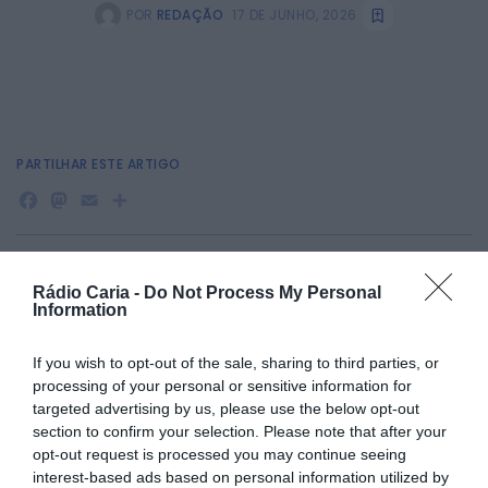
POR
REDAÇÃO
17 DE JUNHO, 2026
PARTILHAR ESTE ARTIGO
Facebook
Mastodon
Email
Share
A União Desportiva Cariense informa que o treino de
Rádio Caria -
Do Not Process My Personal
captação do escalão de Iniciados terá, excecionalmente
Information
esta semana, uma alteração de dia e horário.
A sessão realiza-se no dia 18 de junho, entre as 18h30 e as
If you wish to opt-out of the sale, sharing to third parties, or
20h00, no Pavilhão Municipal de Caria, devido à realização
processing of your personal or sensitive information for
da Assembleia Geral do clube na sexta-feira.
targeted advertising by us, please use the below opt-out
section to confirm your selection. Please note that after your
opt-out request is processed you may continue seeing
interest-based ads based on personal information utilized by