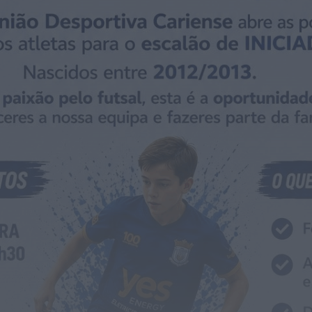
Rádio Caria
ULS da Guarda recebe quatro novas
Unidades Móveis de Saúde
HOJE, 23:17
Rádio Caria
Dois detidos por tráfico de
estupefacientes em Castelo Branco
HOJE, 23:08
Rádio Caria
Covilhã assinala Dia Internacional da
Juventude com entradas gratuitas na
Piscina Praia
HOJE, 23:01
Rádio Caria
Castelo de Belmonte recebe observação
do eclipse solar
ONTEM, 22:53
Diário Criminal
Prisão preventiva para quatro arguidos
em rede que furtava cobre das