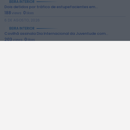
BEIRA INTERIOR
Dois detidos por tráfico de estupefacientes em...
188
0
views
likes
6 DE AGOSTO, 2026
BEIRA INTERIOR
Covilhã assinala Dia Internacional da Juventude com...
203
0
views
likes
6 DE AGOSTO, 2026
BEIRA INTERIOR
Castelo de Belmonte recebe observação do eclipse...
188
0
views
likes
6 DE AGOSTO, 2026
BEIRA INTERIOR
Câmara da Guarda disponibiliza novos serviços online
173
0
views
likes
6 DE AGOSTO, 2026
BEIRA INTERIOR
Observações astronómicas em Penamacor a 12 de...
135
0
views
likes
6 DE AGOSTO, 2026