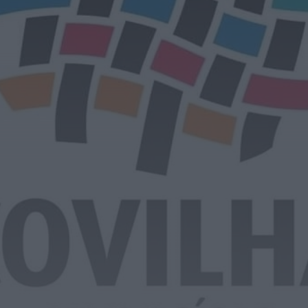
Notícias de Águeda
É oficial: AD Valonguense vai disputar a
Liga SABSEG na época 2026/27
HOJE, 18:09
Notícias de Águeda
Nasce a Associação Atlética de Águeda
para relançar o andebol masculino no...
HOJE, 8:05
Notícias de Águeda
Mulher detida em Santa Maria da Feira
por violência doméstica contra duas...
HOJE, 8:01
Rádio Caria
Centum Cellas entra na fase decisiva
das Novas 7 Maravilhas de Portugal
HOJE, 23:24
Rádio Caria