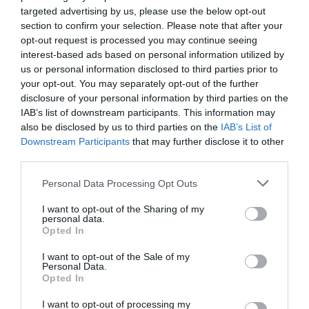
Entre os assuntos em apreciação estão protocolos de
targeted advertising by us, please use the below opt-out
apoio com juntas de freguesia e entidades locais, a
section to confirm your selection. Please note that after your
atualização dos preços da Piscina Praia, a certificação ISO
9001:2015 do Serviço de Atendimento do Balcão Único e
opt-out request is processed you may continue seeing
vários procedimentos ligados a obras municipais.
interest-based ads based on personal information utilized by
us or personal information disclosed to third parties prior to
Na área das obras e planeamento, a reunião inclui
matérias relacionadas com a reabilitação da Unidade de
your opt-out. You may separately opt-out of the further
Saúde do Tortosendo, pavimentações na área urbana da
disclosure of your personal information by third parties on the
Grande Covilhã, trabalhos complementares em edifícios
IAB’s list of downstream participants. This information may
habitacionais, a construção do heliporto da Covilhã, em
also be disclosed by us to third parties on the
IAB’s List of
Cortes do Meio, e a requalificação da Ex-EN18-4, entre as
Downstream Participants
that may further disclose it to other
rotundas ZIT e TCT, incluindo o acesso à GNR.
third parties.
Personal Data Processing Opt Outs
I want to opt-out of the Sharing of my
personal data.
Opted In
I want to opt-out of the Sale of my
Personal Data.
A educação, cultura, ação social e desporto têm também
Opted In
vários pontos em agenda, nomeadamente contratos de
delegação de competências com juntas de freguesia para
I want to opt-out of processing my