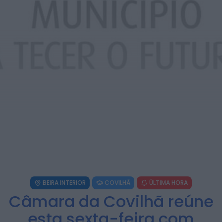
ULS da Guarda recebe quatro novas
Unidades Móveis de Saúde
HOJE, 23:17
Rádio Caria
Dois detidos por tráfico de
estupefacientes em Castelo Branco
HOJE, 23:08
Rádio Caria
Covilhã assinala Dia Internacional da
Juventude com entradas gratuitas na
Piscina Praia
HOJE, 23:01
Rádio Caria
Castelo de Belmonte recebe observação
do eclipse solar
ONTEM, 22:53
BEIRA INTERIOR
COVILHÃ
ÚLTIMA HORA
Câmara da Covilhã reúne
esta sexta-feira com