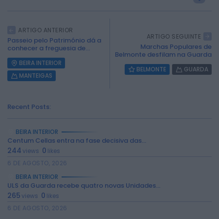
ARTIGO ANTERIOR
ARTIGO SEGUINTE
Passeio pelo Património dá a
Marchas Populares de
conhecer a freguesia de...
Belmonte desfilam na Guarda
BEIRA INTERIOR
BELMONTE
GUARDA
MANTEIGAS
Recent Posts:
BEIRA INTERIOR
Centum Cellas entra na fase decisiva das...
244
0
views
likes
2026 Rádio Caria. Todos os direitos
6 DE AGOSTO, 2026
reservados.
BEIRA INTERIOR
ULS da Guarda recebe quatro novas Unidades...
265
0
views
likes
6 DE AGOSTO, 2026