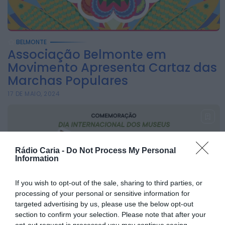
Rádio Caria
Museu do Queijo de
Peraboa vai integrar
BELMONTE
rede de Clubes
Associação Belmonte em
UNESCO
Movimento Apresenta Cartaz das
HOJE, 7:01
Marchas Populares
Rádio Caria
17 DE MAIO, 2024
Câmara do Sabugal
aprova apoios
sociais, obras e
incentivos à
Rádio Caria -
Do Not Process My Personal
recuperação do...
Information
HOJE, 0:19
If you wish to opt-out of the sale, sharing to third parties, or
Rádio Caria
processing of your personal or sensitive information for
Campanha de
targeted advertising by us, please use the below opt-out
vacinação
section to confirm your selection. Please note that after your
opt-out request is processed you may continue seeing