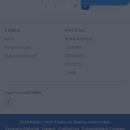
audições para
1
…
51
52
reforçar...
ONTEM, 18:18
A RÁDIO
NOTÍCIAS
No ar
BEIRA INTERIOR
Programação
CULTURA
Que música era?
DESPORTO
POLÍTICA
CRIME
2026 Rádio Caria. Todos os direitos
Siga-nos nas redes
reservados.
2026 Rádio Caria. Todos os direitos reservados.
Estatuto Editorial
Equipa
Contactos
Privacidade e Cookies