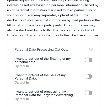
antirrábica decorre
interest-based ads based on personal information utilized by
no concelho de
us or personal information disclosed to third parties prior to
Penamacor
your opt-out. You may separately opt-out of the further
disclosure of your personal information by third parties on the
HOJE, 0:15
IAB’s list of downstream participants. This information may
Notícias de Águeda
also be disclosed by us to third parties on the
IAB’s List of
Reunião da Câmara
Downstream Participants
that may further disclose it to other
Municipal de Águeda
third parties.
debate obras,
CASTELO BRANCO
Personal Data Processing Opt Outs
Centro de Cultura
mobilidade,
I want to opt-out of the Sharing of my
Contemporânea de Castelo
urbanismo e apoios...
personal data.
Branco associa-se às
Opted In
HOJE, 23:48
comemorações...
Notícias de Águeda
I want to opt-out of the Sale of my
Coro da Cruz
Personal Data.
17 DE MAIO, 2024
Opted In
Vermelha de Águeda
I want to opt-out of processing my
celebra 20 anos com
Personal Data for Targeted Advertising.
Opted In
concerto especial...
ONTEM, 18:32