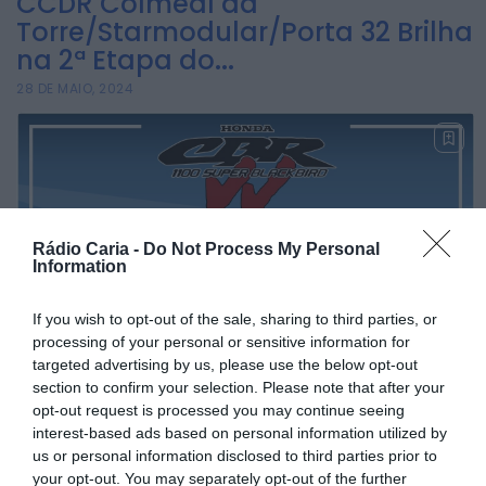
CCDR Colmeal da
de Travassô e Óis da
Torre/Starmodular/Porta 32 Brilha
Ribeira apela à
na 2ª Etapa do...
regularização...
28 DE MAIO, 2024
HOJE, 10:39
Rádio Caria
Praia Fluvial de
Valhelhas candidata
a Praia Fluvial do Ano
Rádio Caria -
Do Not Process My Personal
HOJE, 9:17
Information
Rádio Caria
Pêro Viseu volta a
If you wish to opt-out of the sale, sharing to third parties, or
levar a festa para a
processing of your personal or sensitive information for
rua de 14...
targeted advertising by us, please use the below opt-out
section to confirm your selection. Please note that after your
HOJE, 9:11
opt-out request is processed you may continue seeing
Rádio Caria
interest-based ads based on personal information utilized by
Museu do Queijo de
us or personal information disclosed to third parties prior to
Peraboa vai integrar
your opt-out. You may separately opt-out of the further