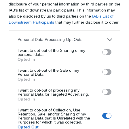
disclosure of your personal information by third parties on the
rede de Clubes
IAB’s list of downstream participants. This information may
UNESCO
also be disclosed by us to third parties on the
IAB’s List of
Downstream Participants
that may further disclose it to other
HOJE, 7:01
third parties.
Personal Data Processing Opt Outs
I want to opt-out of the Sharing of my
personal data.
Opted In
COVILHÃ
Covilhã e Tortosendo Recebem 1º
I want to opt-out of the Sale of my
Encontro Honda CBR 1100 XX
Personal Data.
Opted In
28 DE MAIO, 2024
I want to opt-out of processing my
Personal Data for Targeted Advertising.
Opted In
I want to opt-out of Collection, Use,
Retention, Sale, and/or Sharing of my
Personal Data that Is Unrelated with the
Purposes for which it was collected.
Opted Out