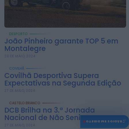
DESPORTO
João Pinheiro garante TOP 5 em
Montalegre
28 DE MAIO, 2024
COVILHÃ
Covilhã Desportiva Supera
Expectativas na Segunda Edição
27 DE MAIO, 2024
CASTELO BRANCO
DCB Brilha na 3.ª Jornada
Nacional de Não Seniores com...
♫
RÁDIOS EM DIRETO
27 DE MAIO, 2024