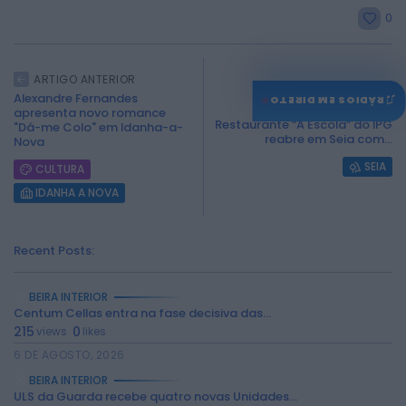
0
ARTIGO ANTERIOR
Alexandre Fernandes
♫
RÁDIOS EM DIRETO
ARTIGO SEGUINTE
apresenta novo romance
Restaurante “A Escola” do IPG
"Dá-me Colo" em Idanha-a-
reabre em Seia com...
Nova
SEIA
CULTURA
IDANHA A NOVA
Recent Posts:
BEIRA INTERIOR
Centum Cellas entra na fase decisiva das...
215
0
views
likes
6 DE AGOSTO, 2026
BEIRA INTERIOR
ULS da Guarda recebe quatro novas Unidades...