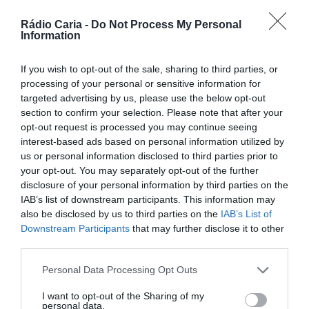
PARTILHAR ESTE ARTIGO
Facebook
Mastodon
Email
Share
Rádio Caria -
Do Not Process My Personal
Information
If you wish to opt-out of the sale, sharing to third parties, or
processing of your personal or sensitive information for
Novembro chegou, e com ele as tradições que aquecem a
alma! A época do São Martinho já se faz sentir, com o
targeted advertising by us, please use the below opt-out
cheiro das castanhas assadas e o sabor da geropiga a
section to confirm your selection. Please note that after your
marcarem o início do mês. E para celebrar, a União
opt-out request is processed you may continue seeing
Desportiva Cariense (UDC) prepara-se para realizar mais
interest-based ads based on personal information utilized by
uma edição do seu já tradicional “Magusto 2024”.
us or personal information disclosed to third parties prior to
O evento será no próximo dia 16 de novembro, no Pavilhão
your opt-out. You may separately opt-out of the further
Municipal de Caria, com início marcado para as 15h. A tarde
disclosure of your personal information by third parties on the
promete boa disposição, com castanhas assadas,
IAB’s list of downstream participants. This information may
geropiga para aquecer e animação para todos os
also be disclosed by us to third parties on the
IAB’s List of
presentes.
Downstream Participants
that may further disclose it to other
third parties.
Personal Data Processing Opt Outs
I want to opt-out of the Sharing of my
personal data.