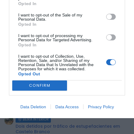
Opted In
I want to opt-out of the Sale of my
A UDC convida todos os atletas, sócios, adeptos e
Personal Data.
simpatizantes, bem como a população local, a juntarem-
Opted In
se para um momento de convívio e celebração da
tradição. Esta é uma oportunidade para fortalecer os laços
I want to opt-out of processing my
da comunidade, ao sabor de castanhas quentes e um
Personal Data for Targeted Advertising.
copinho a acompanhar.
Opted In
I want to opt-out of Collection, Use,
Retention, Sale, and/or Sharing of my
ÚLTIMA HORA:
Personal Data that Is Unrelated with the
Purposes for which it was collected.
Opted Out
BEIRA INTERIOR
Centum Cellas entra na fase decisiva das Novas 7
CONFIRM
Maravilhas de Portugal
BEIRA INTERIOR
ULS da Guarda recebe quatro novas Unidades
Data Deletion
Data Access
Privacy Policy
Móveis de Saúde
BEIRA INTERIOR
Dois detidos por tráfico de estupefacientes em
Castelo Branco