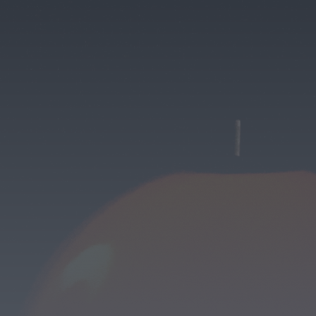
OuTonalidades apresenta Bolsa de
Grupos para 2027 com 48 projetos
musicais pré-selecionados
HOJE, 0:05
Rádio Caria
Centum Cellas entra na fase decisiva
das Novas 7 Maravilhas de Portugal
HOJE, 23:24
Rádio Caria
ULS da Guarda recebe quatro novas
Unidades Móveis de Saúde
HOJE, 23:17
Rádio Caria
Dois detidos por tráfico de
estupefacientes em Castelo Branco
HOJE, 23:08
Rádio Caria
Covilhã assinala Dia Internacional da
Juventude com entradas gratuitas na