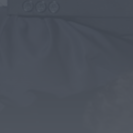
Notícias de Águeda
Centenas de pessoas marcam arranque
do Festival “Do Mar à Terra” em...
ONTEM, 21:15
Notícias de Águeda
Paulo Lino volta a conquistar o mundo:
judoca da CERCIAG sagra-se
Campeão...
ONTEM, 19:31
Notícias de Águeda
É oficial: AD Valonguense vai disputar a
Liga SABSEG na época 2026/27
ONTEM, 18:09
Notícias de Águeda
Nasce a Associação Atlética de Águeda
para relançar o andebol masculino no...
ONTEM, 8:05