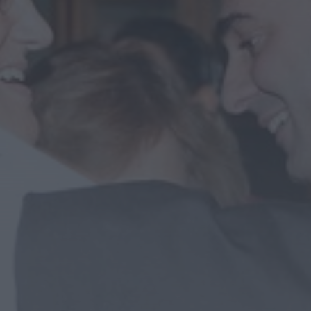
Mundial FM
Portela celebrou Nossa Senhora da
Conceição com cinco dias de fé,
tradição...
HOJE, 11:36
Diário Criminal
Jovem de 18 anos detido por condução
perigosa em concentração de
motociclos...
HOJE, 11:34
Diário Criminal
Busca por violência doméstica termina
com detenção por tráfico de droga na...
HOJE, 11:31
Diário Criminal
Homem detido por roubo agravado em
Santa Maria da Feira após atropelar...
HOJE, 11:28
Também em:
Notícias de Águeda