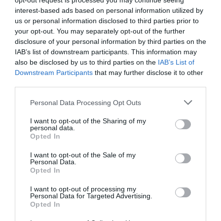
opt-out request is processed you may continue seeing
nasceu, em 1974, o CDS – não como um apêndice
interest-based ads based on personal information utilized by
conservador, mas como um partido doutrinário,
us or personal information disclosed to third parties prior to
firmemente ancorado nos princípios da dignidade da
pessoa, da justiça social, da economia ao serviço do
your opt-out. You may separately opt-out of the further
homem, da liberdade com responsabilidade.
disclosure of your personal information by third parties on the
IAB’s list of downstream participants. This information may
Essa visão não era confessional. Era profundamente
also be disclosed by us to third parties on the
IAB’s List of
política. Como ele próprio escreveu:
Downstream Participants
that may further disclose it to other
“A democracia cristã não é o braço político da Igreja. É uma
third parties.
doutrina autónoma, com raízes cristãs, mas vocação laica
e universal.”
Personal Data Processing Opt Outs
Infelizmente, essa herança foi, ao longo dos anos, sendo
distorcida, negligenciada e, por fim, abandonada por
I want to opt-out of the Sharing of my
muitos dos que herdaram o partido que ele fundou. O CDS
personal data.
desviou-se da sua matriz personalista e solidária,
Opted In
confundindo-se ora com o neoliberalismo económico, ora
com radicalismos identitários. Esqueceu que o centro não
I want to opt-out of the Sale of my
é o lugar do vazio, mas o lugar da exigência, da prudência,
Personal Data.
da responsabilidade social e da coragem moral.
Opted In
É tempo de recuperar esse legado. De reencontrar o
I want to opt-out of processing my
centro como espaço doutrinário de síntese e de governo. E
Personal Data for Targeted Advertising.
para isso, temos de voltar aos fundamentos. A Doutrina
Opted In
Social da Igreja, à qual Diogo Freitas do Amaral recorreu
sem complexos, oferece ainda hoje uma base segura e