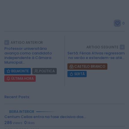
0
ARTIGO ANTERIOR
ARTIGO SEGUINTE
2026 Rádio Caria. Todos os direitos
Professor universitário
avança como candidato
Sertã: Férias Ativas regressam
reservados.
independente à Câmara
no verão e estendem-se até...
Municipal...
CASTELO BRANCO
BELMONTE
POLÍTICA
SERTÃ
ÚLTIMA HORA
Recent Posts:
BEIRA INTERIOR
Centum Cellas entra na fase decisiva das...
286
0
views
likes