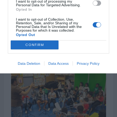
I want to opt-out of processing my
Personal Data for Targeted Advertising.
Com o reconhecimento atribuído pelo “Plusband Buffet
Opted In
Crampon”, o chamado “modelo Idanha-a-Nova” passa a
ficar disponível para qualquer escola ou município que
I want to opt-out of Collection, Use,
pretenda aplicar esta metodologia, com o objetivo de
Retention, Sale, and/or Sharing of my
afirmar a música como ferramenta de inclusão e de
Personal Data that Is Unrelated with the
futuro no sistema educativo.
Purposes for which it was collected.
Opted Out
Foto – CM Idanha-a-Nova
CONFIRM
Data Deletion
Data Access
Privacy Policy