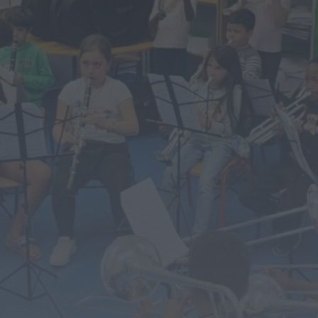
Notícias de Águeda
É oficial: AD Valonguense vai disputar a
Liga SABSEG na época 2026/27
ONTEM, 18:09
Notícias de Águeda
Nasce a Associação Atlética de Águeda
para relançar o andebol masculino no...
ONTEM, 8:05
Notícias de Águeda
Mulher detida em Santa Maria da Feira
por violência doméstica contra duas...
ONTEM, 8:01
Rádio Caria
Centum Cellas entra na fase decisiva
das Novas 7 Maravilhas de Portugal
ONTEM, 23:24
Rádio Caria