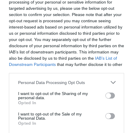
região Centro e dois no Sul do país.
processing of your personal or sensitive information for
targeted advertising by us, please use the below opt-out
A iniciativa nasceu no seio da Filarmónica Idanhense, com
apoio do Município de Idanha-a-Nova desde o início, e
section to confirm your selection. Please note that after your
aposta num modelo que cruza o ensino da música com a
opt-out request is processed you may continue seeing
formação para a cidadania. Para além da aprendizagem
interest-based ads based on personal information utilized by
de instrumentos, o projeto trabalha valores como
us or personal information disclosed to third parties prior to
disciplina, respeito, cooperação e esperança junto de
your opt-out. You may separately opt-out of the further
crianças e jovens.
disclosure of your personal information by third parties on the
Segundo a organização, uma das marcas do PlusBand é a
IAB’s list of downstream participants. This information may
criação de pontes entre gerações e o reforço da
also be disclosed by us to third parties on the
IAB’s List of
identidade do território, através da colaboração entre
Downstream Participants
that may further disclose it to other
professores, famílias, movimento associativo e poder
político. O modelo é apresentado como um investimento
third parties.
humano e social, com resultados visíveis no desempenho
escolar, na confiança das crianças e no envolvimento das
Personal Data Processing Opt Outs
famílias na vida comunitária.
I want to opt-out of the Sharing of my
personal data.
Opted In
I want to opt-out of the Sale of my
Personal Data.
Opted In