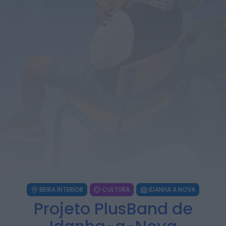
ULS da Guarda recebe quatro novas
Unidades Móveis de Saúde
ONTEM, 23:17
Rádio Caria
Dois detidos por tráfico de
estupefacientes em Castelo Branco
ONTEM, 23:08
Rádio Caria
Covilhã assinala Dia Internacional da
Juventude com entradas gratuitas na
Piscina Praia
ONTEM, 23:01
Rádio Caria
Castelo de Belmonte recebe observação
do eclipse solar
6 DE AGOSTO, 2026 — 22:53
BEIRA INTERIOR
CULTURA
IDANHA A NOVA
Projeto PlusBand de