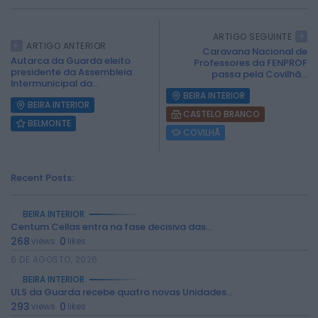
ARTIGO SEGUINTE
ARTIGO ANTERIOR
Caravana Nacional de
Autarca da Guarda eleito
Professores da FENPROF
presidente da Assembleia
passa pela Covilhã...
Intermunicipal da...
BEIRA INTERIOR
BEIRA INTERIOR
CASTELO BRANCO
BELMONTE
COVILHÃ
Recent Posts:
BEIRA INTERIOR
Centum Cellas entra na fase decisiva das...
268
0
views
likes
2026 Rádio Caria. Todos os direitos
reservados.
6 DE AGOSTO, 2026
BEIRA INTERIOR
ULS da Guarda recebe quatro novas Unidades...
293
0
views
likes