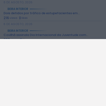
6 DE AGOSTO, 2026
BEIRA INTERIOR
Dois detidos por tráfico de estupefacientes em...
216
0
views
likes
6 DE AGOSTO, 2026
BEIRA INTERIOR
Covilhã assinala Dia Internacional da Juventude com...
229
0
views
likes
6 DE AGOSTO, 2026
BEIRA INTERIOR
Castelo de Belmonte recebe observação do eclipse...
221
0
views
likes
6 DE AGOSTO, 2026
BEIRA INTERIOR
Câmara da Guarda disponibiliza novos serviços online
189
0
views
likes
6 DE AGOSTO, 2026
BEIRA INTERIOR
Observações astronómicas em Penamacor a 12 de...
151
0
views
likes