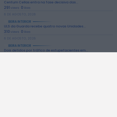
Centum Cellas entra na fase decisiva das...
291
0
views
likes
6 DE AGOSTO, 2026
BEIRA INTERIOR
ULS da Guarda recebe quatro novas Unidades...
310
0
views
likes
6 DE AGOSTO, 2026
BEIRA INTERIOR
Dois detidos por tráfico de estupefacientes em...
231
0
views
likes
6 DE AGOSTO, 2026
BEIRA INTERIOR
Covilhã assinala Dia Internacional da Juventude com...
244
0
views
likes
6 DE AGOSTO, 2026
BEIRA INTERIOR
Castelo de Belmonte recebe observação do eclipse...
234
0
views
likes
6 DE AGOSTO, 2026