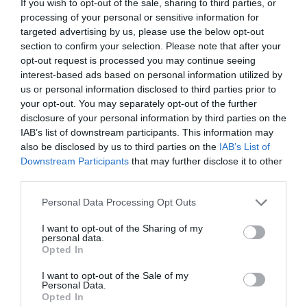
If you wish to opt-out of the sale, sharing to third parties, or
manterem-se elevadas durante grande parte da próxima
processing of your personal or sensitive information for
semana. Segundo o Instituto Português do Mar e da
targeted advertising by us, please use the below opt-out
Atmosfera (IPMA), os termómetros poderão atingir os 40
graus Celsius em várias regiões do interior do país, não
section to confirm your selection. Please note that after your
estando excluídos valores ainda superiores em alguns
opt-out request is processed you may continue seeing
locais.
interest-based ads based on personal information utilized by
Caso as previsões se confirmem, o IPMA poderá emitir
us or personal information disclosed to third parties prior to
avisos de tempo quente já durante o próximo fim de
your opt-out. You may separately opt-out of the further
semana para algumas regiões, sendo expectável um
disclosure of your personal information by third parties on the
alargamento gradual a grande parte do território
IAB’s list of downstream participants. This information may
continental a partir de segunda-feira.
also be disclosed by us to third parties on the
IAB’s List of
As temperaturas máximas deverão situar-se entre os 35 e
Downstream Participants
that may further disclose it to other
os 40 graus em várias zonas do interior, especialmente no
third parties.
Vale do Douro, Vale do Tejo e interior do Alentejo. Na faixa
costeira ocidental os valores poderão igualmente
Personal Data Processing Opt Outs
aproximar-se dos 35 graus, enquanto em algumas
localidades do interior os termómetros poderão ultrapassar
I want to opt-out of the Sharing of my
a marca dos 40 graus.
personal data.
Opted In
Além das máximas elevadas, prevê-se também uma
subida das temperaturas mínimas. As chamadas noites
tropicais, quando os termómetros não descem abaixo dos
I want to opt-out of the Sale of my
Personal Data.
20 graus, poderão ocorrer em diversas regiões do país,
Opted In
aumentando a sensação de desconforto térmico.