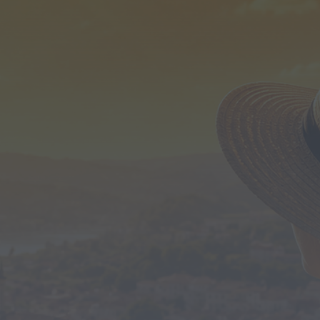
Diário da Bairrada
Exposição “Santo António Militar” leva ao
Museu Militar do Buçaco uma dimensão...
HOJE, 11:46
Mundial FM
Câmara de Viseu e nova Universidade
Politécnica reforçam cooperação e
traçam estratégia...
HOJE, 11:43
Mundial FM
Portela celebrou Nossa Senhora da
Conceição com cinco dias de fé,
tradição...
HOJE, 11:36
Diário Criminal
Jovem de 18 anos detido por condução
perigosa em concentração de
motociclos...
HOJE, 11:34