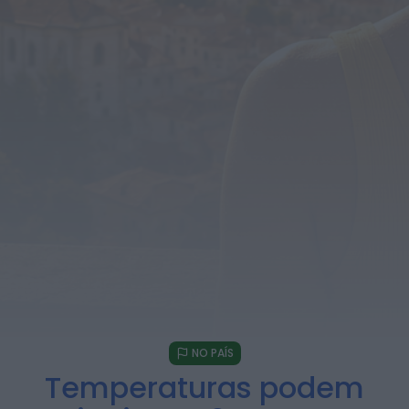
Diário Criminal
Busca por violência doméstica termina
com detenção por tráfico de droga na...
HOJE, 11:31
Diário Criminal
Homem detido por roubo agravado em
Santa Maria da Feira após atropelar...
HOJE, 11:28
Também em:
Notícias de Águeda
Notícias de Águeda
Centenas de pessoas marcam arranque
do Festival “Do Mar à Terra” em...
ONTEM, 21:15
Notícias de Águeda
Paulo Lino volta a conquistar o mundo:
judoca da CERCIAG sagra-se
Campeão...
ONTEM, 19:31
NO PAÍS
Temperaturas podem