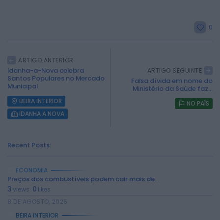
0
ARTIGO ANTERIOR
Idanha-a-Nova celebra
ARTIGO SEGUINTE
Santos Populares no Mercado
Falsa dívida em nome do
Municipal
Ministério da Saúde faz...
BEIRA INTERIOR
NO PAÍS
IDANHA A NOVA
Recent Posts:
ECONOMIA
Preços dos combustíveis podem cair mais de...
2026 Rádio Caria. Todos os direitos
3
0
views
likes
reservados.
8 DE AGOSTO, 2026
BEIRA INTERIOR