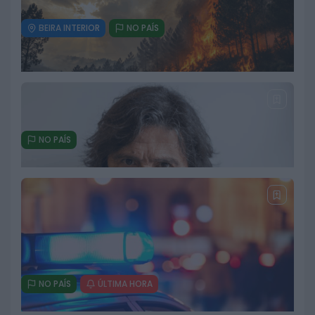
BEIRA INTERIOR
NO PAÍS
GNR intensifica fiscalização da
velocidade até 9 de agosto
3 DE AGOSTO, 2026
NO PAÍS
Mais de 50 concelhos em risco
máximo de incêndio apesar da
descida das temperaturas e do
regresso da chuva
3 DE AGOSTO, 2026
NO PAÍS
ÚLTIMA HORA
Morreu Luís Represas aos 69 anos