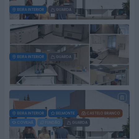
BEIRA INTERIOR
GUARDA
Praia Fluvial de Valhelhas
candidata a Praia Fluvial do Ano
6 DE AGOSTO, 2026
BEIRA INTERIOR
GUARDA
Universidade Politécnica da
Guarda lança três cursos em
Trancoso
3 DE AGOSTO, 2026
BEIRA INTERIOR
BELMONTE
CASTELO BRANCO
COVILHÃ
FUNDÃO
GUARDA
Laboratório da ULS da Guarda
reforça vigilância da qualidade