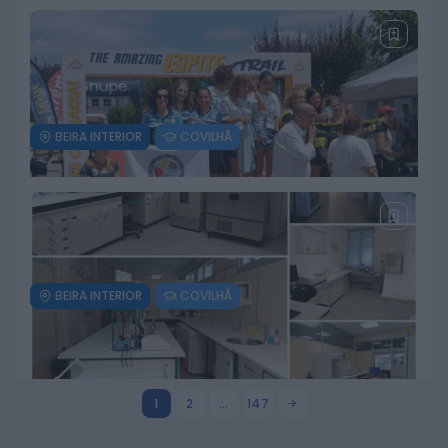
Covilhã assinala Dia Internacional
da Juventude com entradas
gratuitas na Piscina Praia
6 DE AGOSTO, 2026
BEIRA INTERIOR
COVILHÃ
Museu do Queijo de Peraboa vai
integrar rede de Clubes UNESCO
6 DE AGOSTO, 2026
BEIRA INTERIOR
COVILHÃ
Penta Clube da Covilhã conquista
vários pódios no Amazing Espite
Trail
5 DE AGOSTO, 2026
1
2
…
147