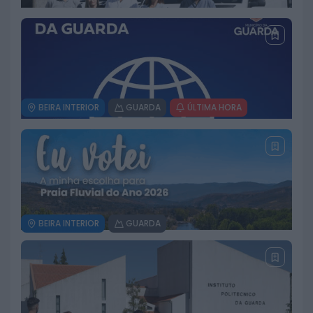
Município da Guarda entrega
apoio e Cartão Solidário aos
Bombeiros de Famalicão da Serra
9 DE AGOSTO, 2026
BEIRA INTERIOR
GUARDA
ÚLTIMA HORA
ULS da Guarda recebe quatro
novas Unidades Móveis de Saúde
6 DE AGOSTO, 2026
BEIRA INTERIOR
GUARDA
Câmara da Guarda disponibiliza
novos serviços online
6 DE AGOSTO, 2026