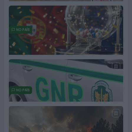
NO PAÍS
Céu pouco nublado e subida das
temperaturas marcam esta
quarta-feira. Dez concelhos em
perigo máximo de incêndio
5 DE AGOSTO, 2026
NO PAÍS
Primeiro prémio do EuroDreams sai
em Portugal e garante 20 mil euros
por mês durante 30 anos
3 DE AGOSTO, 2026