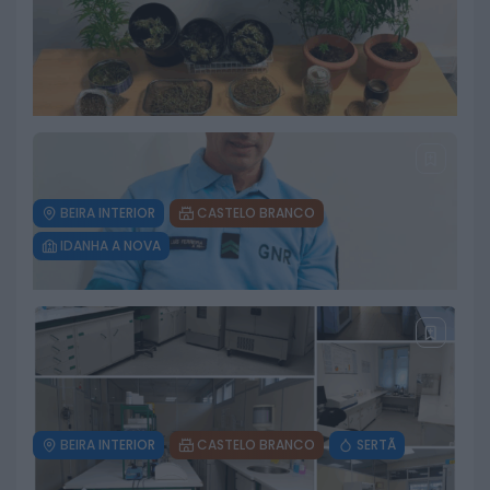
BEIRA INTERIOR
CASTELO BRANCO
IDANHA A NOVA
Dois detidos por tráfico de
estupefacientes em Castelo
Branco
6 DE AGOSTO, 2026
BEIRA INTERIOR
CASTELO BRANCO
SERTÃ
GNR recupera açor ferido no