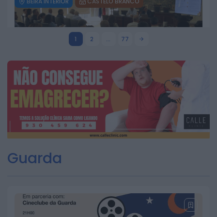
BEIRA INTERIOR
CASTELO BRANCO
GNR de Castelo Branco registou 18
detenções e 29 acidentes numa
semana
1
2
…
77
20 DE JULHO, 2026
BEIRA INTERIOR
CASTELO BRANCO
Beira Baixa aprova programa de
ação para a gestão integrada de
fogos rurais
16 DE JULHO, 2026
Guarda