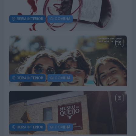
“Maternidade_con_Vida”
9 DE AGOSTO, 2026
BEIRA INTERIOR
COVILHÃ
Tortosendo assinala 99.º
aniversário da elevação a vila com
espetáculo de teatro
9 DE AGOSTO, 2026
BEIRA INTERIOR
COVILHÃ
Recolha de sangue realiza-se na
Covilhã no dia 13 de agosto
9 DE AGOSTO, 2026
BEIRA INTERIOR
COVILHÃ