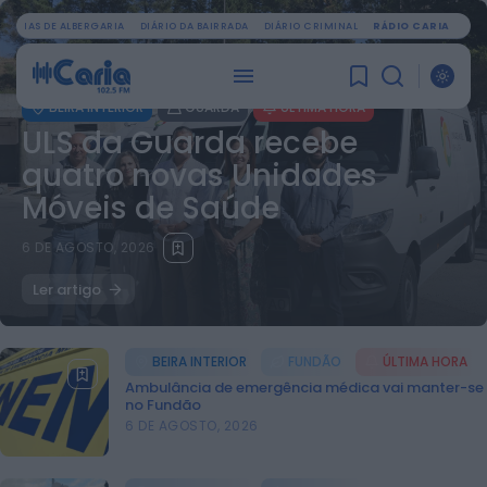
OTÍCIAS DE ALBERGARIA
DIÁRIO DA BAIRRADA
DIÁRIO CRIMINAL
RÁDIO CARIA
BEIRA INTERIOR
GUARDA
ÚLTIMA HORA
ULS da Guarda recebe
quatro novas Unidades
Móveis de Saúde
6 DE AGOSTO, 2026
Ler artigo
BEIRA INTERIOR
FUNDÃO
ÚLTIMA HORA
Ambulância de emergência médica vai manter-se
no Fundão
6 DE AGOSTO, 2026
PROCURAR