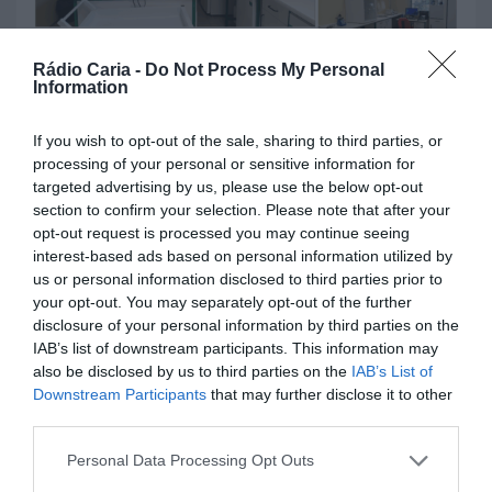
concelho da Sertã
3 DE AGOSTO, 2026
Rádio Caria -
Do Not Process My Personal
Information
BEIRA INTERIOR
BELMONTE
CASTELO BRANCO
If you wish to opt-out of the sale, sharing to third parties, or
COVILHÃ
FUNDÃO
GUARDA
processing of your personal or sensitive information for
targeted advertising by us, please use the below opt-out
Laboratório da ULS da Guarda
section to confirm your selection. Please note that after your
reforça vigilância da qualidade
opt-out request is processed you may continue seeing
das águas na época balnear
interest-based ads based on personal information utilized by
3 DE AGOSTO, 2026
us or personal information disclosed to third parties prior to
your opt-out. You may separately opt-out of the further
disclosure of your personal information by third parties on the
IAB’s list of downstream participants. This information may
BEIRA INTERIOR
CASTELO BRANCO
GUARDA
also be disclosed by us to third parties on the
IAB’s List of
Cônsul honorária de Cabo Verde
Downstream Participants
that may further disclose it to other
reforça cooperação entre Rio de
third parties.
Janeiro e Interior de Portugal
Personal Data Processing Opt Outs
30 DE JULHO, 2026