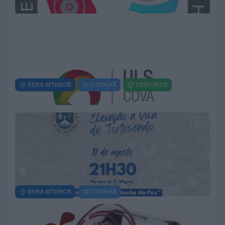
BEIRA INTERIOR
COVILHÃ
DESPORTO
Penta Clube da Covilhã conquista
vários pódios na Freita Skyrunning
9 DE AGOSTO, 2026
BEIRA INTERIOR
COVILHÃ
ULS da Cova da Beira assinala Dia
da Grávida com iniciativa