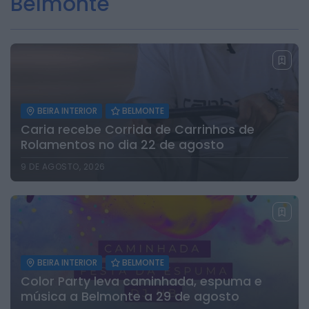
Belmonte
Volta a Portugal chega hoje a Águeda
com camisola amarela em jogo...
HOJE, 0:42
Também em:
Notícias de Águeda • Notícias de
Anadia • Diário da Bairrada
+1 mais
Mundial FM
António José Seguro homenageia
Bombeiros Voluntários da Guarda nos
BEIRA INTERIOR
BELMONTE
150 anos da...
HOJE, 0:36
Caria recebe Corrida de Carrinhos de
Rolamentos no dia 22 de agosto
9 DE AGOSTO, 2026
BEIRA INTERIOR
BELMONTE
Color Party leva caminhada, espuma e
música a Belmonte a 29 de agosto