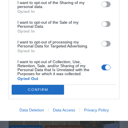
I want to opt-out of the Sharing of my
personal data.
Opted In
CASTELO BRANCO
SERTÃ
I want to opt-out of the Sale of my
Sertã: Época desportiva de
Personal Data.
Opted In
Natação do CCD termina com
cinco atletas nos Campeonatos
I want to opt-out of processing my
Nacionais
Personal Data for Targeted Advertising.
Opted In
28 DE JULHO, 2026
I want to opt-out of Collection, Use,
Retention, Sale, and/or Sharing of my
Personal Data that Is Unrelated with the
Purposes for which it was collected.
BEIRA INTERIOR
CASTELO BRANCO
Opted Out
Casa do Benfica em Castelo
CONFIRM
Branco volta a promover troca de
cromos do FIFA 2026
22 DE JULHO, 2026
Data Deletion
Data Access
Privacy Policy