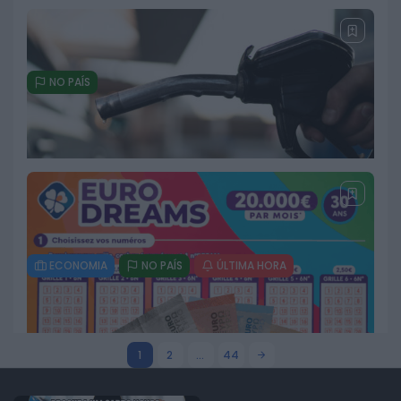
22 DE JULHO, 2026
NO PAÍS
PSP e GNR detêm mais de mil
pessoas numa semana e registam
mais de 11 mil infrações
rodoviárias
18 DE JULHO, 2026
ECONOMIA
NO PAÍS
ÚLTIMA HORA
Combustíveis disparam na
segunda-feira com maior subida
desde março
18 DE JULHO, 2026
1
2
…
44