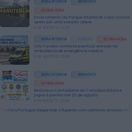
BEIRA INTERIOR
BELMONTE
ÚLTIMA HORA
ÚLTIMA HORA
Rádio Caria
Encerramento do Parque Infantil de Caria motiva
Cinema nas Aldeias leva cinema
apelo por uma solução célere
português a seis localidades do
3 DE AGOSTO, 2026
concelho da...
HOJE, 17:27
BEIRA INTERIOR
FUNDÃO
ÚLTIMA HORA
CDU Fundão contesta eventual retirada da
Rádio Caria
ambulância de emergência médica
Praça de Touros do Soito recebe 39.º
3 DE AGOSTO, 2026
Festival “Ó Forcão Rapazes!”
HOJE, 17:23
BEIRA INTERIOR
BELMONTE
Rádio Caria
Fundão celebra Dia Internacional da
ÚLTIMA HORA
Juventude com Pool Party nas Piscinas
Biblioteca Cantadeiras de Caria leva leitura e
Municipais
jogos à piscina até 20 de agosto
HOJE, 17:16
3 DE AGOSTO, 2026
Mundial FM
ueda com camisola amarela em jogo no contrarrelógio
BEIRA I
AAAF encerram ano letivo depois de
apoiarem cerca de 60 crianças em...
HOJE, 10:40