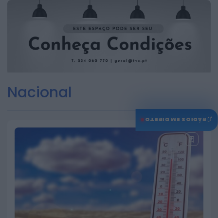
BEIRA INTERIOR
BELMONTE
CASTELO BRANCO
COVILHÃ
FUNDÃO
GUARDA
Laboratório da ULS da Guarda
reforça vigilância da qualidade
das águas na época balnear
3 DE AGOSTO, 2026
Nacional
♫
RÁDIOS EM DIRETO